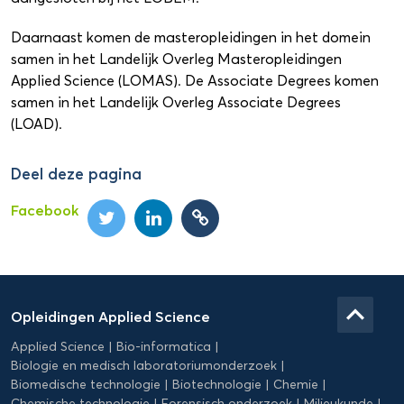
Daarnaast komen de masteropleidingen in het domein
samen in het Landelijk Overleg Masteropleidingen
Applied Science (LOMAS). De Associate Degrees komen
samen in het Landelijk Overleg Associate Degrees
(LOAD).
Deel deze pagina
Facebook
Domein
Applied
keyboard_arrow_up
Opleidingen Applied Science
Science
Applied Science
Bio-informatica
Biologie en medisch laboratoriumonderzoek
Biomedische technologie
Biotechnologie
Chemie
Chemische technologie
Forensisch onderzoek
Milieukunde