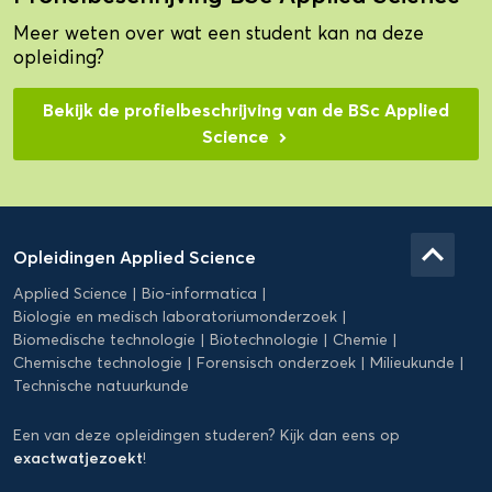
Meer weten over wat een student kan na deze
opleiding?
Bekijk de profielbeschrijving van de BSc Applied
Science
Domein
Applied
keyboard_arrow_up
Opleidingen Applied Science
Science
Applied Science
Bio-informatica
Biologie en medisch laboratoriumonderzoek
Biomedische technologie
Biotechnologie
Chemie
Chemische technologie
Forensisch onderzoek
Milieukunde
Technische natuurkunde
Een van deze opleidingen studeren? Kijk dan eens op
exactwatjezoekt
!