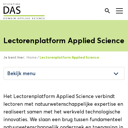
Zoek

naar:
Lectorenplatform Applied Science
Je bent hier:
Home
/
Lectorenplatform Applied Science
keyboard_arrow_down
Bekijk menu
Het Lectorenplatform Applied Science verbindt
lectoren met natuurwetenschappelijke expertise en
realiseert samen met het werkveld technologische
innovaties. We slaan een brug tussen fundamenteel
natuurwetenschappelijk onderzoek en toepassing in