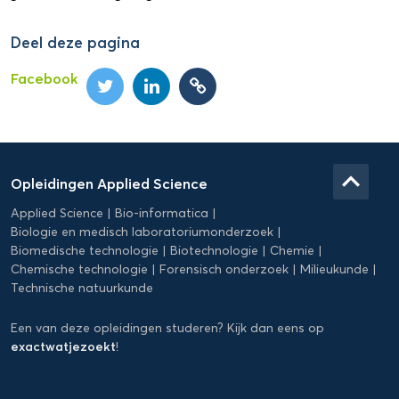
Deel deze pagina
Facebook
Domein
Applied
keyboard_arrow_up
Opleidingen Applied Science
Science
Applied Science
Bio-informatica
Biologie en medisch laboratoriumonderzoek
Biomedische technologie
Biotechnologie
Chemie
Chemische technologie
Forensisch onderzoek
Milieukunde
Technische natuurkunde
Een van deze opleidingen studeren? Kijk dan eens op
exactwatjezoekt
!