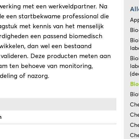
werking met een werkveldpartner. Na
Al
rde een startbekwame professional die
App
agstuk met kennis van het menselijk
Bio
ardigheden een passend biomedisch
Bio
wikkelen, dan wel een bestaand
lab
 valideren. Deze producten meten aan
Bio
aam ten behoeve van monitoring,
lab
(de
deling of nazorg.
Bio
Bio
Ch
Che
m
Che
Che