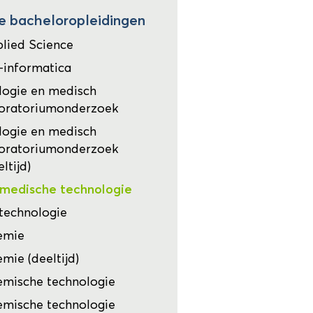
le bacheloropleidingen
lied Science
-informatica
logie en medisch
oratoriumonderzoek
logie en medisch
oratoriumonderzoek
eltijd)
medische technologie
technologie
emie
mie (deeltijd)
mische technologie
mische technologie