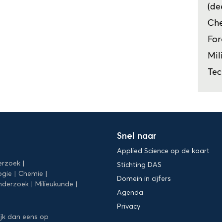
(de
Che
For
Mil
Tec
Snel naar
Applied Science op de kaart
erzoek
Stichting DAS
ogie
Chemie
Domein in cijfers
nderzoek
Milieukunde
Agenda
Privacy
ijk dan eens op