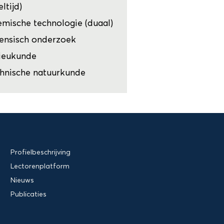
eltijd)
mische technologie (duaal)
ensisch onderzoek
ieukunde
hnische natuurkunde
Profielbeschrijving
Lectorenplatform
Nieuws
Publicaties