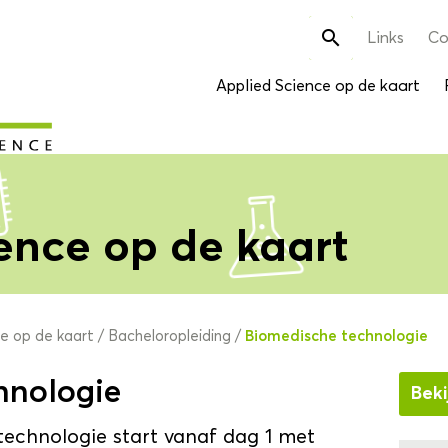
Zoek

Links
Co
naar:
Applied Science op de kaart
ence op de kaart
Biomedische technologie
ce op de kaart
/
Bacheloropleiding
/
hnologie
Beki
technologie start vanaf dag 1 met