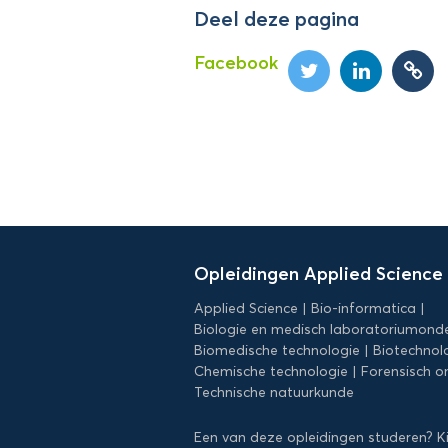
Deel deze pagina
Facebook
Domein
Applied
Opleidingen Applied Science
Science
Applied Science
Bio-informatica
Biologie en medisch laboratoriumond
Biomedische technologie
Biotechnol
Chemische technologie
Forensisch o
Technische natuurkunde
Een van deze opleidingen studeren? K