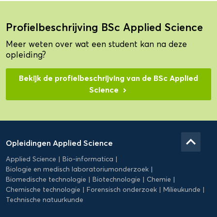
Profielbeschrijving BSc Applied Science
Meer weten over wat een student kan na deze
opleiding?
Bekijk de profielbeschrijving van de BSc Applied
Science
Domein
Applied
keyboard_arrow_up
Opleidingen Applied Science
Science
Applied Science
Bio-informatica
Biologie en medisch laboratoriumonderzoek
Biomedische technologie
Biotechnologie
Chemie
Chemische technologie
Forensisch onderzoek
Milieukunde
Technische natuurkunde