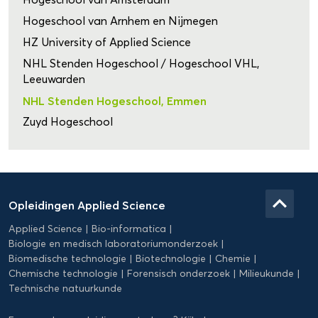
Hogeschool van Arnhem en Nijmegen
HZ University of Applied Science
NHL Stenden Hogeschool / Hogeschool VHL,
Leeuwarden
NHL Stenden Hogeschool, Emmen
Zuyd Hogeschool
Domein
Applied
keyboard_arrow_up
Opleidingen Applied Science
Science
Applied Science
Bio-informatica
Biologie en medisch laboratoriumonderzoek
Biomedische technologie
Biotechnologie
Chemie
Chemische technologie
Forensisch onderzoek
Milieukunde
Technische natuurkunde