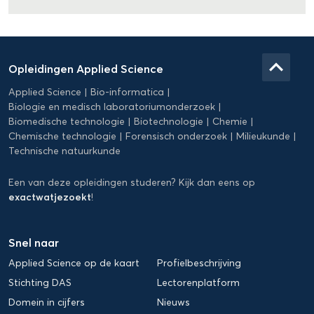
Domein
Applied
keyboard_arrow_up
Opleidingen Applied Science
Science
Applied Science
Bio-informatica
Biologie en medisch laboratoriumonderzoek
Biomedische technologie
Biotechnologie
Chemie
Chemische technologie
Forensisch onderzoek
Milieukunde
Technische natuurkunde
Een van deze opleidingen studeren? Kijk dan eens op
exactwatjezoekt
!
Snel naar
Applied Science op de kaart
Profielbeschrijving
Stichting DAS
Lectorenplatform
Domein in cijfers
Nieuws