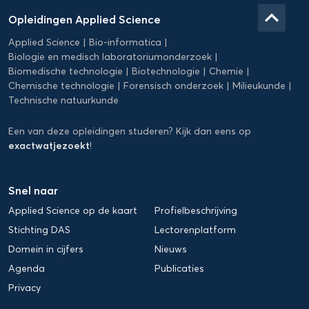
Applied
keyboard_arrow_up
Opleidingen Applied Science
Science
Applied Science
Bio-informatica
Biologie en medisch laboratoriumonderzoek
Biomedische technologie
Biotechnologie
Chemie
Chemische technologie
Forensisch onderzoek
Milieukunde
Technische natuurkunde
Een van deze opleidingen studeren? Kijk dan eens op
exactwatjezoekt
!
Snel naar
Applied Science op de kaart
Profielbeschrijving
Stichting DAS
Lectorenplatform
Domein in cijfers
Nieuws
Agenda
Publicaties
Privacy