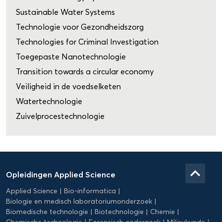
Sustainable Water Systems
Technologie voor Gezondheidszorg
Technologies for Criminal Investigation
Toegepaste Nanotechnologie
Transition towards a circular economy
Veiligheid in de voedselketen
Watertechnologie
Zuivelprocestechnologie
Domein
Applied
keyboard_arrow_up
Opleidingen Applied Science
Science
Applied Science
Bio-informatica
Biologie en medisch laboratoriumonderzoek
Biomedische technologie
Biotechnologie
Chemie