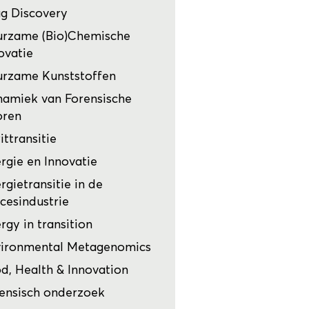
g Discovery
rzame (Bio)Chemische
ovatie
rzame Kunststoffen
amiek van Forensische
oren
ittransitie
rgie en Innovatie
rgietransitie in de
cesindustrie
rgy in transition
ironmental Metagenomics
d, Health & Innovation
ensisch onderzoek