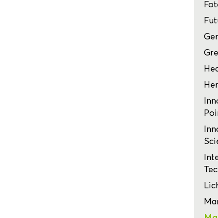
Fot
Fut
Ge
Gre
Hea
Her
Inn
Poi
Inn
Sci
Int
Tec
Lic
Mar
Mat