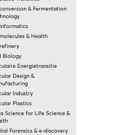
conversion & Fermentation
hnology
informatics
molecules & Health
refinery
l Biology
culaire Energietransitie
cular Design &
ufacturing
cular Industry
cular Plastics
a Science for Life Science &
lth
ital Forensics & e-discovery