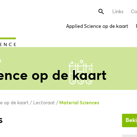
Zoek

Links
Co
naar:
Applied Science op de kaart
ence op de kaart
Material Sciences
ce op de kaart
/
Lectoraat
/
s
Beki