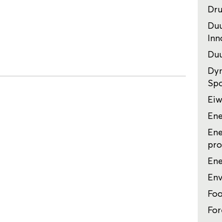
Dru
Duu
Inn
Duu
Dyn
Sp
Eiw
Ene
Ene
pro
Ene
Env
Foo
For