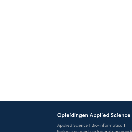
Domein
Applied
Opleidingen Applied Science
Science
Applied Science
Bio-informatica
Biologie en medisch laboratoriumond