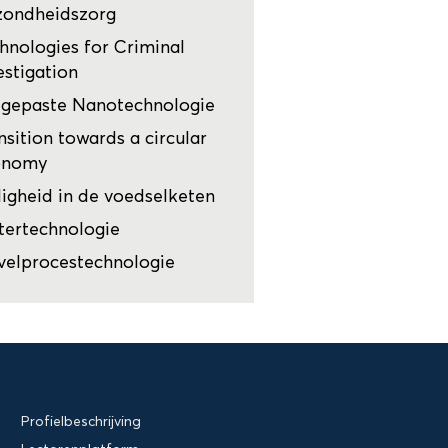
zondheidszorg
hnologies for Criminal
estigation
gepaste Nanotechnologie
nsition towards a circular
onomy
ligheid in de voedselketen
ertechnologie
velprocestechnologie
Profielbeschrijving