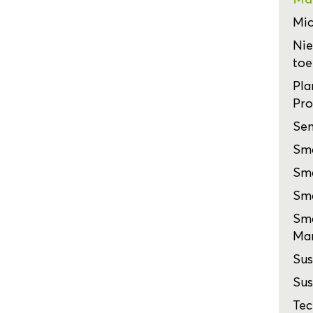
Mic
Nie
toe
Pla
Pro
Sen
Sma
Sma
Sma
Sma
Man
Sus
Sus
Tec