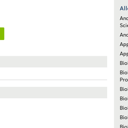
All
Ana
Sci
Ana
App
Ap
Bi
Bio
Pro
Bio
Bio
Bio
Bio
Bio