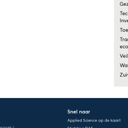
Ge
Tec
Inv
Toe
Tra
ec
Vei
Wat
Zui
Snel naar
Applied Science op de kaart
erzoek