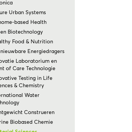
onica
ure Urban Systems
nome-based Health
en Biotechnology
lthy Food & Nutrition
nieuwbare Energiedragers
ovatie Laboratorium en
nt of Care Technologie
ovative Testing in Life
ences & Chemistry
ernational Water
hnology
htgewicht Construeren
ine Biobased Chemie
erial Sciences