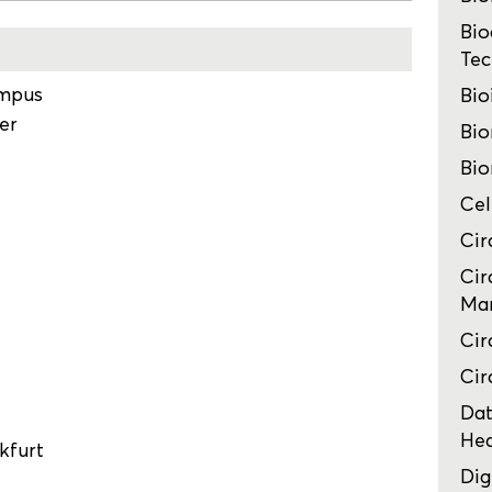
Bio
Tec
ampus
Bio
er
Bio
Bio
Cel
Cir
Cir
Man
Cir
Cir
Dat
Hea
kfurt
Dig