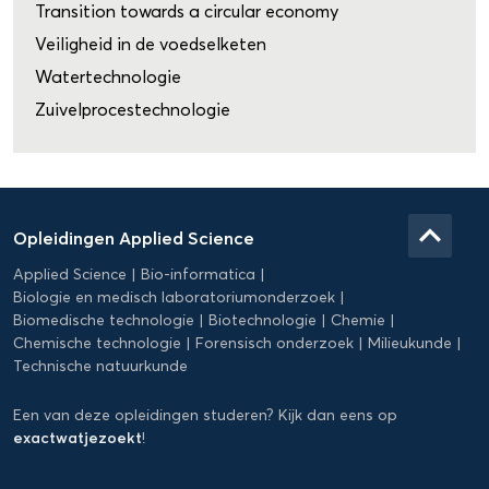
Transition towards a circular economy
Veiligheid in de voedselketen
Watertechnologie
Zuivelprocestechnologie
Domein
Applied
keyboard_arrow_up
Opleidingen Applied Science
Science
Applied Science
Bio-informatica
Biologie en medisch laboratoriumonderzoek
Biomedische technologie
Biotechnologie
Chemie
Chemische technologie
Forensisch onderzoek
Milieukunde
Technische natuurkunde
Een van deze opleidingen studeren? Kijk dan eens op
exactwatjezoekt
!