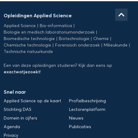
Domein
Applied
keyboard_arrow_up
Opleidingen Applied Science
Science
Applied Science
Bio-informatica
Biologie en medisch laboratoriumonderzoek
Biomedische technologie
Biotechnologie
Chemie
Chemische technologie
Forensisch onderzoek
Milieukunde
Technische natuurkunde
Een van deze opleidingen studeren? Kijk dan eens op
exactwatjezoekt
!
Snel naar
Applied Science op de kaart
Profielbeschrijving
Stichting DAS
Lectorenplatform
Domein in cijfers
Nieuws
Agenda
Publicaties
Privacy