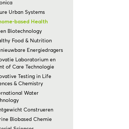
onica
ure Urban Systems
nome-based Health
en Biotechnology
lthy Food & Nutrition
nieuwbare Energiedragers
ovatie Laboratorium en
nt of Care Technologie
ovative Testing in Life
ences & Chemistry
ernational Water
hnology
htgewicht Construeren
ine Biobased Chemie
erial Sciences