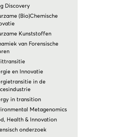
g Discovery
rzame (Bio)Chemische
ovatie
rzame Kunststoffen
amiek van Forensische
oren
ittransitie
rgie en Innovatie
rgietransitie in de
cesindustrie
rgy in transition
ironmental Metagenomics
d, Health & Innovation
ensisch onderzoek