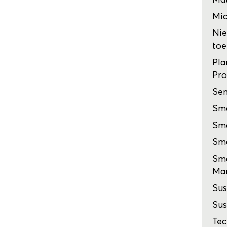
Mic
Nie
toe
Pla
Pro
Sen
Sma
Sma
Sma
Sma
Man
Sus
Sus
Tec