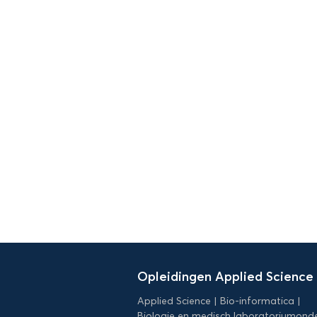
Domein
Applied
Opleidingen Applied Science
Science
Applied Science
Bio-informatica
Biologie en medisch laboratoriumond