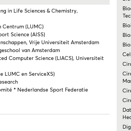
Bio
ing in Life Sciences & Chemistry,
Tec
Bio
ch Centrum (LUMC)
ort Science (AISS)
Bio
nschappen, Vrije Universiteit Amsterdam
Bio
ogeschool van Amsterdam
Cel
ced Computer Science (LIACS), Universiteit
Cir
Cir
re LUMC en ServiceXS)
Man
esearch
mité * Nederlandse Sport Federatie
Cir
Cir
Dat
Hea
Dig