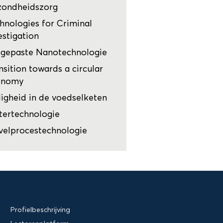
zondheidszorg
hnologies for Criminal
estigation
gepaste Nanotechnologie
nsition towards a circular
onomy
ligheid in de voedselketen
ertechnologie
velprocestechnologie
Profielbeschrijving