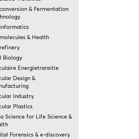
conversion & Fermentation
hnology
informatics
molecules & Health
refinery
l Biology
culaire Energietransitie
cular Design &
ufacturing
cular Industry
cular Plastics
a Science for Life Science &
lth
ital Forensics & e-discovery