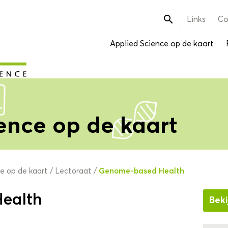
Zoek

Links
Co
naar:
Applied Science op de kaart
ence op de kaart
Genome-based Health
ce op de kaart
/
Lectoraat
/
ealth
Beki