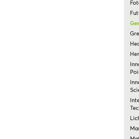
Fot
Fut
Ge
Gre
Hea
Her
Inn
Poi
Inn
Sci
Int
Tec
Lic
Mar
Mat