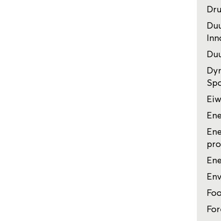
Dru
Duu
Inn
Duu
Dyn
Sp
Eiw
Ene
Ene
pro
Ene
Env
Foo
For