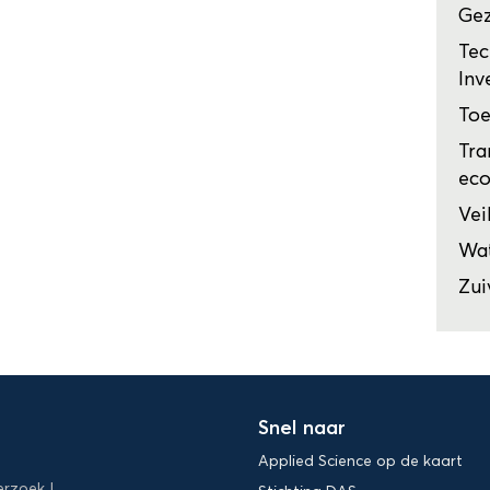
Ge
Tec
Inv
Toe
Tra
ec
Vei
Wat
Zui
Snel naar
Applied Science op de kaart
erzoek