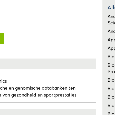
All
Ana
Sci
Ana
App
Ap
Bi
Bio
Pro
Bio
mics
sche en genomische databanken ten
Bio
e van gezondheid en sportprestaties
Bio
Bio
Bio