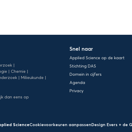
Snel naar
Applied Science op de kaart
erzoek
Stichting DAS
ogie
Chemie
Domein in cijfers
nderzoek
Milieukunde
Agenda
Privacy
ijk dan eens op
pplied Science
Cookievoorkeuren aanpassen
Design Evers + de 