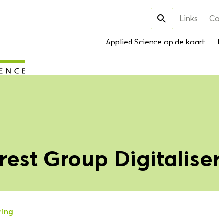
Zoek

Links
Co
naar:
Applied Science op de kaart
rest Group Digitalise
ring