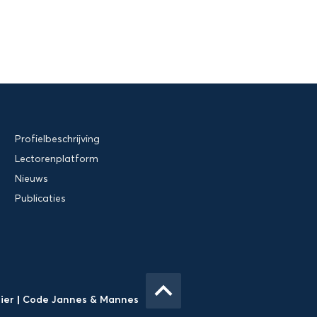
Profielbeschrijving
Lectorenplatform
Nieuws
Publicaties
keyboard_arrow_up
Gier
|
Code Jannes & Mannes