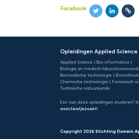
Facebook
Domein
Applied
Opleidingen Applied Science
Science
Applied Science
Bio-informatica
Biologie en medisch laboratoriumond
Biomedische technologie
Biotechnol
Chemische technologie
Forensisch o
Technische natuurkunde
Een van deze opleidingen studeren? K
exactwatjezoekt
!
Copyright 2026 Stichting Domein A