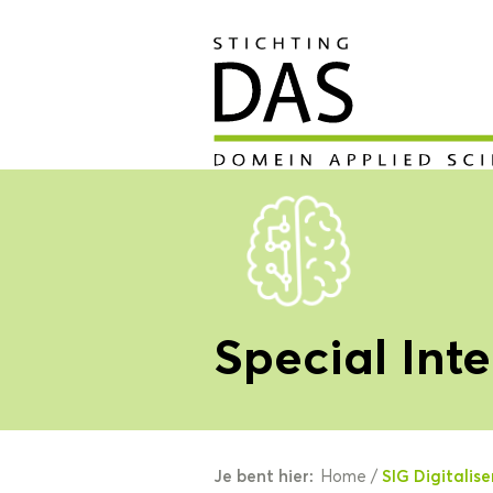
Special Inte
Je bent hier:
SIG Digitalise
Home
/