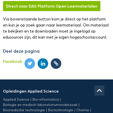
Direct naar DAS Platform Open Leermaterialen
Via bovenstaande button kom je direct op het platform
en kun je op zoek gaan naar leermateriaal. Om materiaal
te bekijken en te downloaden moet je ingelogd op
edusources zijn, dit kan met je eigen hogeschoolaccount.
Deel deze pagina
Facebook
Domein
Applied
keyboard_arrow_up
Opleidingen Applied Science
Science
Applied Science
Bio-informatica
Biologie en medisch laboratoriumonderzoek
Biomedische technologie
Biotechnologie
Chemie