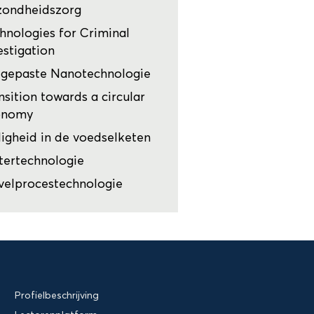
zondheidszorg
hnologies for Criminal
estigation
gepaste Nanotechnologie
nsition towards a circular
onomy
ligheid in de voedselketen
ertechnologie
velprocestechnologie
Profielbeschrijving