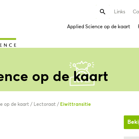
Zoek

Links
Co
naar:
Applied Science op de kaart
ence op de kaart
Eiwittransitie
ce op de kaart
/
Lectoraat
/
Beki