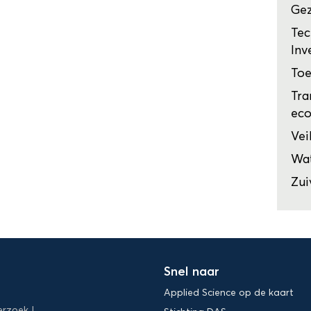
Ge
Tec
Inv
Toe
Tra
ec
Vei
Wat
Zui
Snel naar
Applied Science op de kaart
erzoek