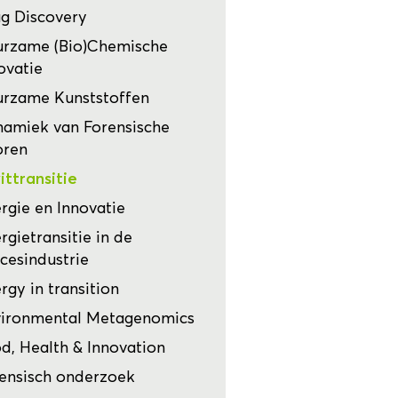
g Discovery
rzame (Bio)Chemische
ovatie
rzame Kunststoffen
amiek van Forensische
oren
ittransitie
rgie en Innovatie
rgietransitie in de
cesindustrie
rgy in transition
ironmental Metagenomics
d, Health & Innovation
ensisch onderzoek