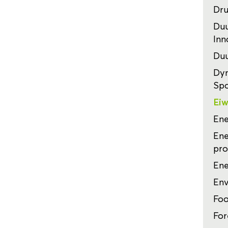
Dru
Duu
Inn
Duu
Dyn
Sp
Eiw
Ene
Ene
pro
Ene
Env
Foo
For