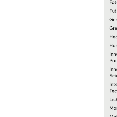
Fot
Fut
Ge
Gre
Hea
Her
Inn
Poi
Inn
Sci
Int
Tec
Lic
Mar
Mat