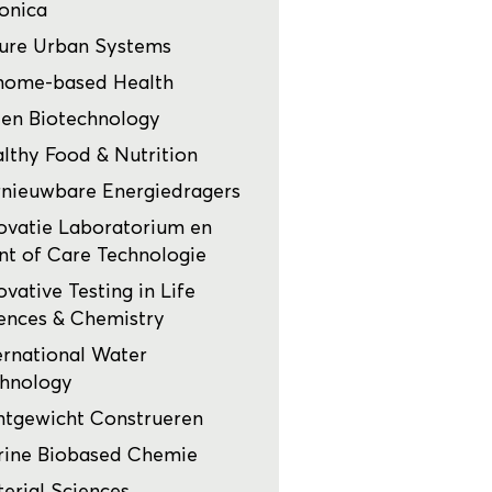
onica
ure Urban Systems
nome-based Health
en Biotechnology
lthy Food & Nutrition
nieuwbare Energiedragers
ovatie Laboratorium en
nt of Care Technologie
ovative Testing in Life
ences & Chemistry
ernational Water
hnology
htgewicht Construeren
ine Biobased Chemie
erial Sciences