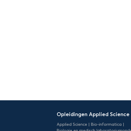
Domein
Applied
Opleidingen Applied Science
Science
Applied Science
Bio-informatica
Biologie en medisch laboratoriumond