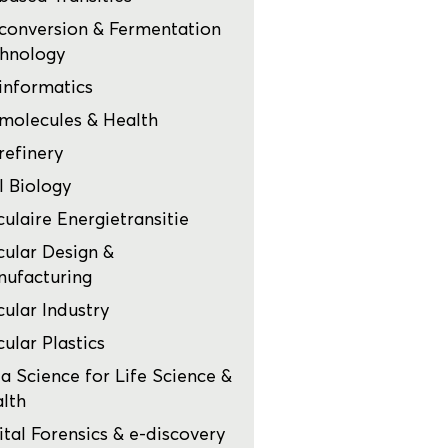
conversion & Fermentation
hnology
informatics
molecules & Health
refinery
l Biology
culaire Energietransitie
cular Design &
ufacturing
cular Industry
cular Plastics
a Science for Life Science &
lth
ital Forensics & e-discovery