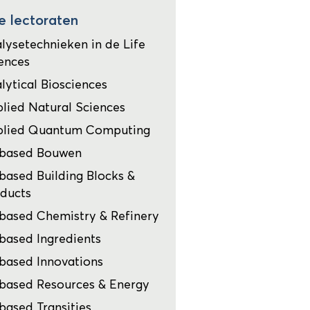
e lectoraten
lysetechnieken in de Life
ences
lytical Biosciences
lied Natural Sciences
plied Quantum Computing
obased Bouwen
based Building Blocks &
ducts
based Chemistry & Refinery
based Ingredients
based Innovations
based Resources & Energy
based Transities