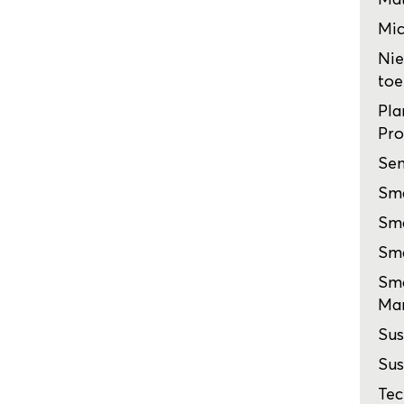
Mic
Nie
toe
Pla
Pro
Sen
Sma
Sma
Sma
Sma
Man
Sus
Sus
Tec