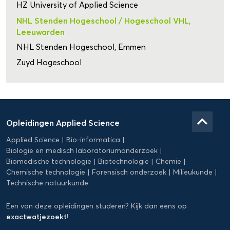
HZ University of Applied Science
NHL Stenden Hogeschool / Hogeschool VHL,
Leeuwarden
NHL Stenden Hogeschool, Emmen
Zuyd Hogeschool
Domein
Applied
keyboard_arrow_up
Opleidingen Applied Science
Science
Applied Science
Bio-informatica
Biologie en medisch laboratoriumonderzoek
Biomedische technologie
Biotechnologie
Chemie
Chemische technologie
Forensisch onderzoek
Milieukunde
Technische natuurkunde
Een van deze opleidingen studeren? Kijk dan eens op
exactwatjezoekt
!