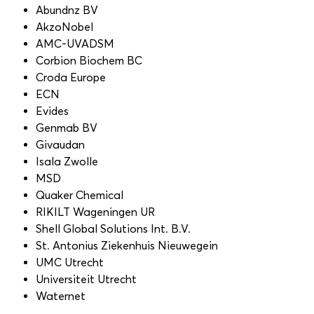
Abundnz BV
AkzoNobel
AMC-UVADSM
Corbion Biochem BC
Croda Europe
ECN
Evides
Genmab BV
Givaudan
Isala Zwolle
MSD
Quaker Chemical
RIKILT Wageningen UR
Shell Global Solutions Int. B.V.
St. Antonius Ziekenhuis Nieuwegein
UMC Utrecht
Universiteit Utrecht
Waternet