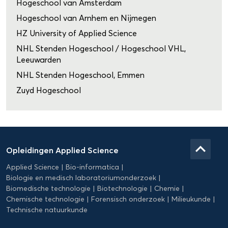
Hogeschool van Amsterdam
Hogeschool van Arnhem en Nijmegen
HZ University of Applied Science
NHL Stenden Hogeschool / Hogeschool VHL,
Leeuwarden
NHL Stenden Hogeschool, Emmen
Zuyd Hogeschool
Domein
Applied
keyboard_arrow_up
Opleidingen Applied Science
Science
Applied Science
Bio-informatica
Biologie en medisch laboratoriumonderzoek
Biomedische technologie
Biotechnologie
Chemie
Chemische technologie
Forensisch onderzoek
Milieukunde
Technische natuurkunde