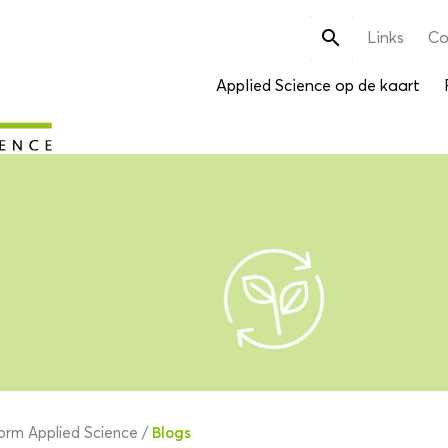
Zoek

Links
Co
naar:
Applied Science op de kaart
Blogs
orm Applied Science
/