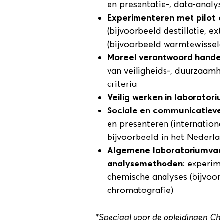
en presentatie-, data-analy
Experimenteren met pilot 
(bijvoorbeeld destillatie, 
(bijvoorbeeld warmtewissel
Moreel verantwoord hande
van veiligheids-, duurzaam
criteria
Veilig werken in laborator
Sociale en communicatiev
en presenteren (internationa
bijvoorbeeld in het Nederl
Algemene laboratoriumva
analysemethoden
: experi
chemische analyses (bijvoor
chromatografie)
*Speciaal voor de opleidingen C