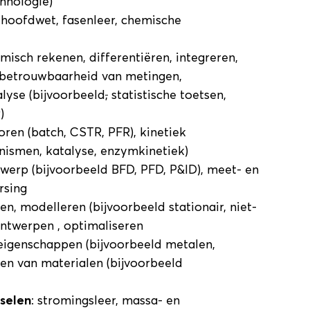
hnologie)
e hoofdwet, fasenleer, chemische
emisch rekenen, differentiëren, integreren,
, betrouwbaarheid van metingen,
lyse (bijvoorbeeld
,
statistische toetsen,
)
oren (batch, CSTR, PFR), kinetiek
nismen, katalyse, enzymkinetiek)
werp (bijvoorbeeld BFD, PFD, P&ID), meet- en
rsing
ren, modelleren (bijvoorbeeld stationair, niet-
ontwerpen , optimaliseren
leigenschappen (bijvoorbeeld metalen,
en van materialen (bijvoorbeeld
nselen
: stromingsleer, massa- en