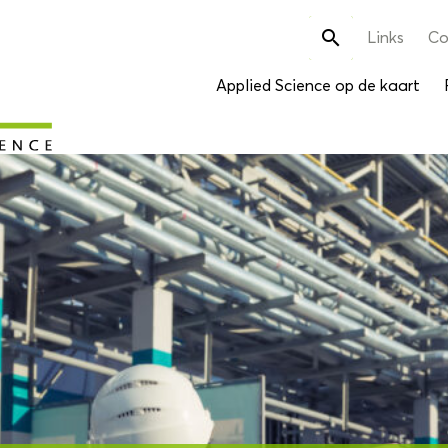
Zoek

Links
Co
naar:
Applied Science op de kaart