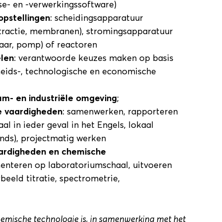
se- en -verwerkingssoftware)
opstellingen
: scheidingsapparatuur
extractie, membranen), stromingsapparatuur
aar, pomp) of reactoren
len
: verantwoorde keuzes maken op basis
heids-, technologische en economische
ium- en industriële omgeving
;
e vaardigheden
: samenwerken, rapporteren
al in ieder geval in het Engels, lokaal
ands), projectmatig werken
ardigheden en chemische
menteren op laboratoriumschaal, uitvoeren
beeld titratie, spectrometrie,
hemische technologie is, in samenwerking met het