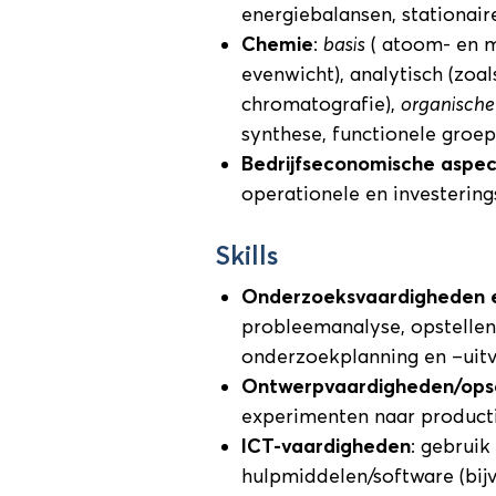
energiebalansen, stationair
Chemie
:
basis
( atoom- en m
evenwicht), analytisch (zoa
chromatografie),
organisch
synthese, functionele groe
Bedrijfseconomische aspe
operationele en investering
Skills
Onderzoeksvaardigheden 
probleemanalyse, opstellen
onderzoekplanning en –uit
Ontwerpvaardigheden/ops
experimenten naar producti
ICT-vaardigheden
: gebruik
hulpmiddelen/software (bij