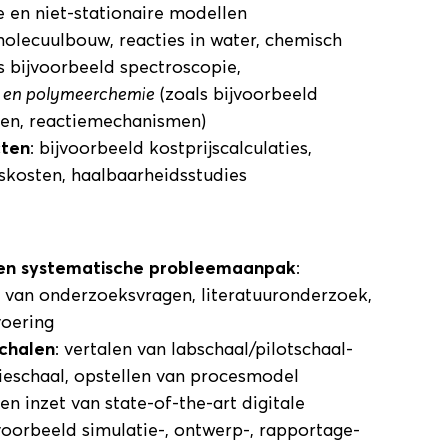
e en niet-stationaire modellen
olecuulbouw, reacties in water, chemisch
ls bijvoorbeeld spectroscopie,
e en polymeerchemie
(zoals bijvoorbeeld
pen, reactiemechanismen)
cten
: bijvoorbeeld kostprijscalculaties,
skosten, haalbaarheidsstudies
en systematische probleemaanpak
:
 van onderzoeksvragen, literatuuronderzoek,
voering
chalen
: vertalen van labschaal/pilotschaal-
eschaal, opstellen van procesmodel
 en inzet van state-of-the-art digitale
voorbeeld simulatie-, ontwerp-, rapportage-