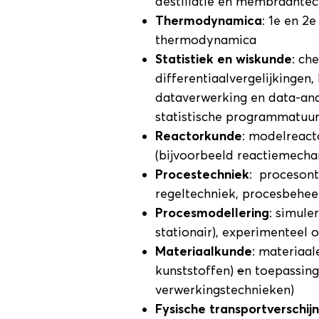
destillatie en membraantec
Thermodynamica
: 1e en 2
thermodynamica
Statistiek en wiskunde
: ch
differentiaalvergelijkingen
dataverwerking en data-ana
statistische programmatuur
Reactorkunde
: modelreact
(bijvoorbeeld reactiemecha
Procestechniek
: procesont
regeltechniek, procesbehee
Procesmodellering
: simule
stationair), experimenteel 
Materiaalkunde
: materiaa
kunststoffen)
e
n toepassing
verwerkingstechnieken)
Fysische transportverschij