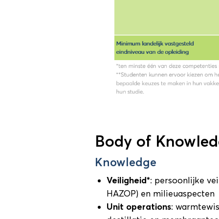
Body of Knowledg
Knowledge
Veiligheid*
: persoonlijke ve
HAZOP) en milieuaspecten
Unit operations
: warmtewis