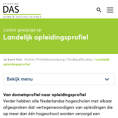
Zoek

naar:
Laatst gewijzigd op
Landelijk opleidingsprofiel
Je bent hier:
Home
/
Profielbeschrijving
/
Eindkwalificaties
/
Landelijk
opleidingsprofiel
keyboard_arrow_down
Bekijk menu
Van domeinprofiel naar opleidingsprofiel
Verder hebben alle Nederlandse hogescholen met elkaar
afgesproken dat vertegenwoordigers van opleidingen die
op meer dan één hogeschool worden verzorgd een