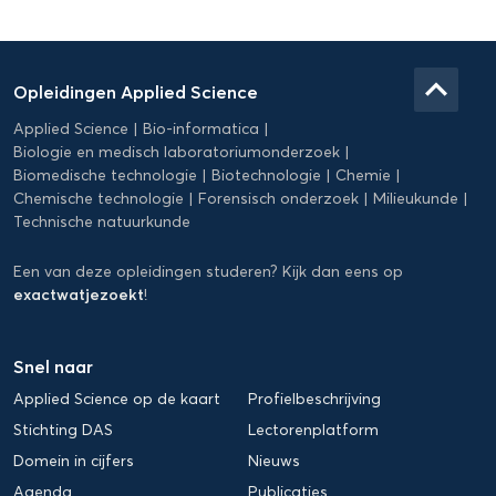
Domein
Applied
keyboard_arrow_up
Opleidingen Applied Science
Science
Applied Science
Bio-informatica
Biologie en medisch laboratoriumonderzoek
Biomedische technologie
Biotechnologie
Chemie
Chemische technologie
Forensisch onderzoek
Milieukunde
Technische natuurkunde
Een van deze opleidingen studeren? Kijk dan eens op
exactwatjezoekt
!
Snel naar
Applied Science op de kaart
Profielbeschrijving
Stichting DAS
Lectorenplatform
Domein in cijfers
Nieuws
Agenda
Publicaties