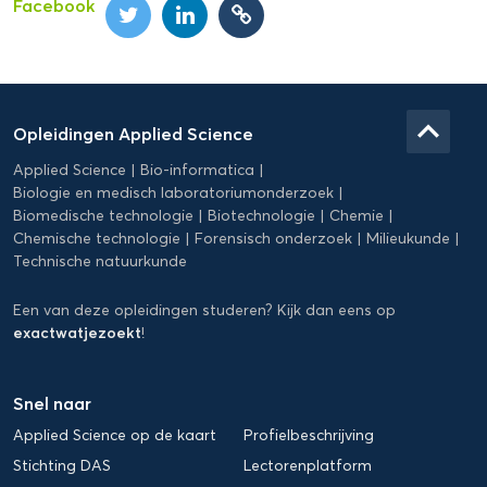
Facebook
Domein
Applied
keyboard_arrow_up
Opleidingen Applied Science
Science
Applied Science
Bio-informatica
Biologie en medisch laboratoriumonderzoek
Biomedische technologie
Biotechnologie
Chemie
Chemische technologie
Forensisch onderzoek
Milieukunde
Technische natuurkunde
Een van deze opleidingen studeren? Kijk dan eens op
exactwatjezoekt
!
Snel naar
Applied Science op de kaart
Profielbeschrijving
Stichting DAS
Lectorenplatform