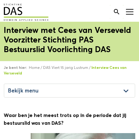
Zoek

naar:
Interview met Cees van Verseveld
Voorzitter Stichting PAS
Bestuurslid Voorlichting DAS
Je bent hier:
Home
/
DAS Viert 15 jarig Lustrum
/
Interview Cees van
Verseveld
keyboard_arrow_down
Bekijk menu
Waar ben je het meest trots op in de periode dat jij
bestuurslid was van DAS?