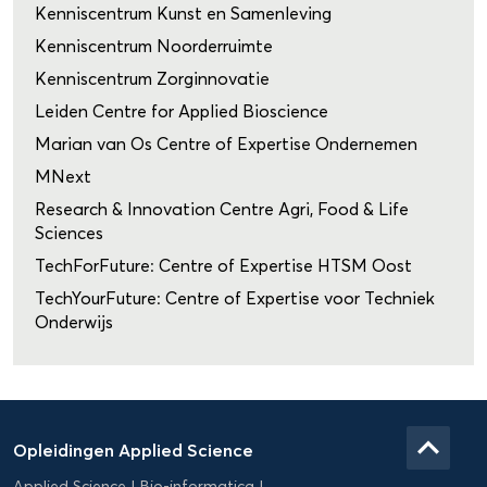
Kenniscentrum Kunst en Samenleving
Kenniscentrum Noorderruimte
Kenniscentrum Zorginnovatie
Leiden Centre for Applied Bioscience
Marian van Os Centre of Expertise Ondernemen
MNext
Research & Innovation Centre Agri, Food & Life
Sciences
TechForFuture: Centre of Expertise HTSM Oost
TechYourFuture: Centre of Expertise voor Techniek
Onderwijs
Domein
Applied
keyboard_arrow_up
Opleidingen Applied Science
Science
Applied Science
Bio-informatica