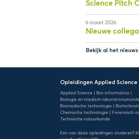
Science Pitch 
6 maart 2026
Nieuwe collega
Bekijk al het nieuw
Domein
Applied
Opleidingen Applied Science
Science
Applied Science
Bio-informatica
Biologie en medisch laboratoriumond
Biomedische technologie
Biotechnol
Chemische technologie
Forensisch o
Technische natuurkunde
Een van deze opleidingen studeren? K