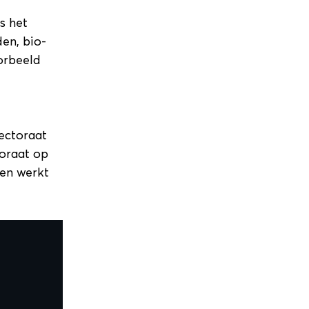
is het
en, bio-
orbeeld
lectoraat
toraat op
en werkt