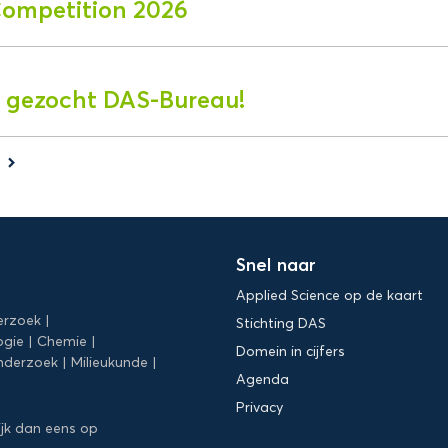
Competition 2026
 gezocht DAS-Bureau!
s
keyboard_arrow_right
Snel naar
Applied Science op de kaart
erzoek
Stichting DAS
ogie
Chemie
Domein in cijfers
nderzoek
Milieukunde
Agenda
Privacy
ijk dan eens op