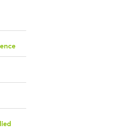
ience
lied