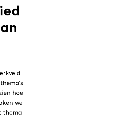
ied
aan
erkveld
 thema’s
zien hoe
maken we
et thema