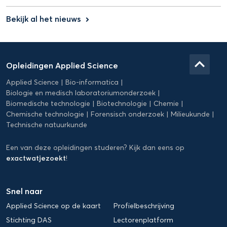
Bekijk al het nieuws
keyboard_arrow_right
Domein
Applied
keyboard_arrow_up
Opleidingen Applied Science
Science
Applied Science
Bio-informatica
Biologie en medisch laboratoriumonderzoek
Biomedische technologie
Biotechnologie
Chemie
Chemische technologie
Forensisch onderzoek
Milieukunde
Technische natuurkunde
Een van deze opleidingen studeren? Kijk dan eens op
exactwatjezoekt
!
Snel naar
Applied Science op de kaart
Profielbeschrijving
Stichting DAS
Lectorenplatform