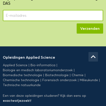
DAS
Domein
Applied
keyboard_arrow_up
Opleidingen Applied Science
Science
Applied Science
Bio-informatica
Biologie en medisch laboratoriumonderzoek
Biomedische technologie
Biotechnologie
Chemie
Chemische technologie
Forensisch onderzoek
Milieukunde
Technische natuurkunde
Een van deze opleidingen studeren? Kijk dan eens op
exactwatjezoekt
!