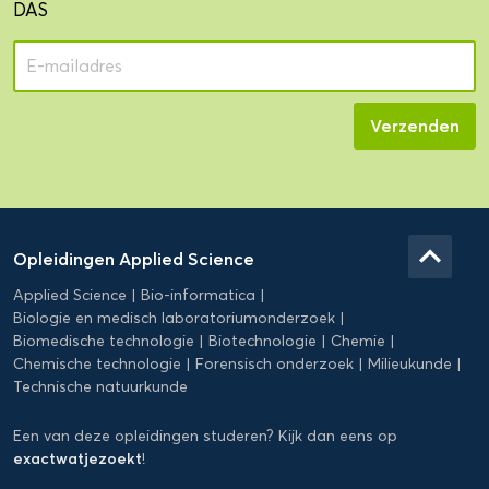
DAS
Domein
Applied
keyboard_arrow_up
Opleidingen Applied Science
Science
Applied Science
Bio-informatica
Biologie en medisch laboratoriumonderzoek
Biomedische technologie
Biotechnologie
Chemie
Chemische technologie
Forensisch onderzoek
Milieukunde
Technische natuurkunde
Een van deze opleidingen studeren? Kijk dan eens op
exactwatjezoekt
!