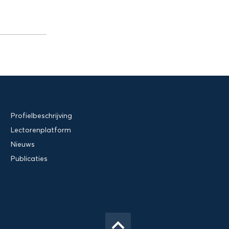
Profielbeschrijving
Lectorenplatform
Nieuws
Publicaties
keyboard_arrow_up