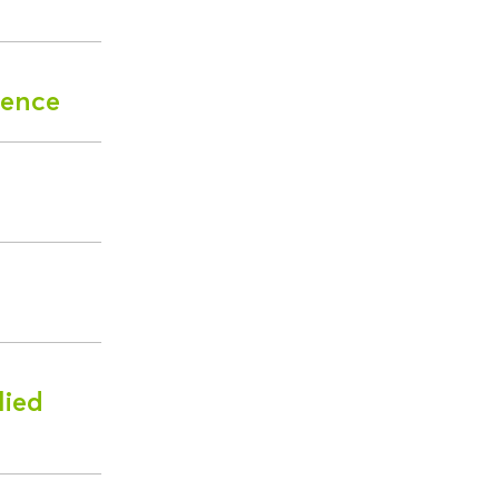
ience
lied