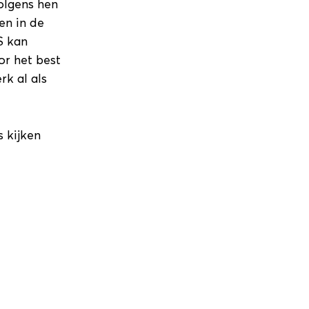
olgens hen
en in de
S kan
or het best
k al als
 kijken