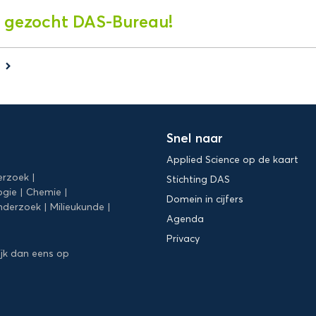
 gezocht DAS-Bureau!
s
keyboard_arrow_right
Snel naar
Applied Science op de kaart
erzoek
Stichting DAS
ogie
Chemie
Domein in cijfers
nderzoek
Milieukunde
Agenda
Privacy
ijk dan eens op