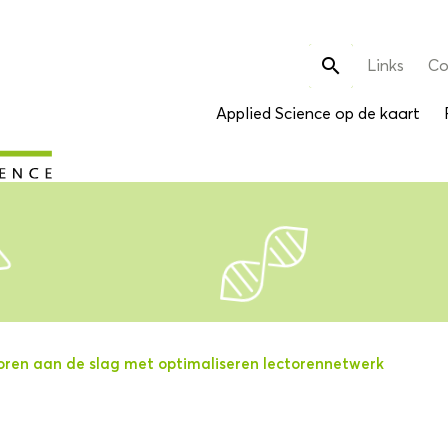
Zoek

Links
Co
naar:
Applied Science op de kaart
oren aan de slag met optimaliseren lectorennetwerk