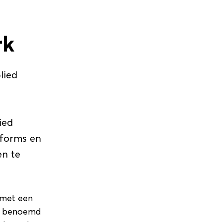
rk
lied
ied
tforms en
en te
 met een
en benoemd