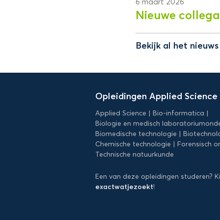
6 maart 2026
Nieuwe collega
Bekijk al het nieuw
Domein
Applied
Opleidingen Applied Science
Science
Applied Science
Bio-informatica
Biologie en medisch laboratoriumond
Biomedische technologie
Biotechnol
Chemische technologie
Forensisch o
Technische natuurkunde
Een van deze opleidingen studeren? K
exactwatjezoekt
!