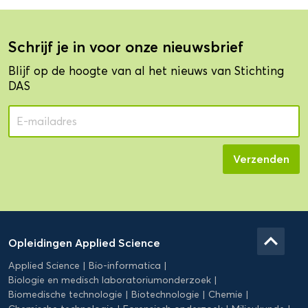
Schrijf je in voor onze nieuwsbrief
Blijf op de hoogte van al het nieuws van Stichting
DAS
Domein
Applied
keyboard_arrow_up
Opleidingen Applied Science
Science
Applied Science
Bio-informatica
Biologie en medisch laboratoriumonderzoek
Biomedische technologie
Biotechnologie
Chemie