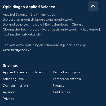
Applied
keyboard_arrow_up
Opleidingen Applied Science
Science
Applied Science
Bio-informatica
Biologie en medisch laboratoriumonderzoek
Biomedische technologie
Biotechnologie
Chemie
Chemische technologie
Forensisch onderzoek
Milieukunde
Technische natuurkunde
Een van deze opleidingen studeren? Kijk dan eens op
exactwatjezoekt
!
Snel naar
Applied Science op de kaart
Profielbeschrijving
Stichting DAS
Lectorenplatform
Domein in cijfers
Nieuws
Agenda
Publicaties
Privacy