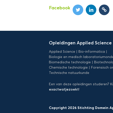
Facebook
Domein
Applied
Opleidingen Applied Science
Science
Applied Science
Bio-informatica
Biologie en medisch laboratoriumond
Biomedische technologie
Biotechnol
Chemische technologie
Forensisch o
Technische natuurkunde
Een van deze opleidingen studeren? K
exactwatjezoekt
!
Copyright 2026 Stichting Domein A