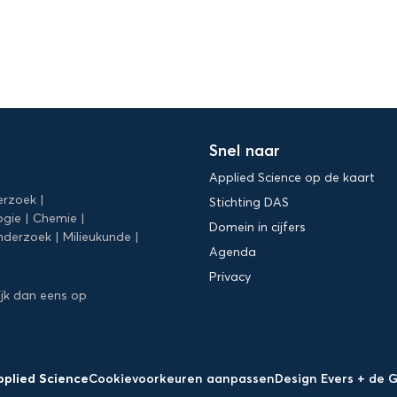
Snel naar
Applied Science op de kaart
erzoek
Stichting DAS
ogie
Chemie
Domein in cijfers
nderzoek
Milieukunde
Agenda
Privacy
ijk dan eens op
pplied Science
Cookievoorkeuren aanpassen
Design Evers + de 