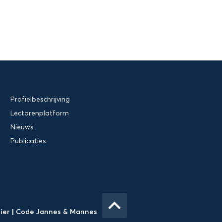
Profielbeschrijving
Lectorenplatform
Nieuws
Publicaties
keyboard_arrow_up
Gier
|
Code Jannes & Mannes