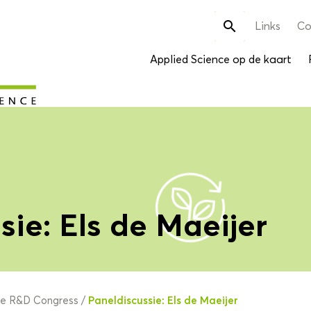
Zoek

Links
Co
naar:
Applied Science op de kaart
sie: Els de Maeijer
Paneldiscussie: Els de Maeijer
ce R&D Congress
/