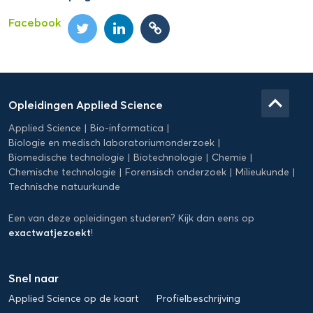
Facebook
Domein
Applied
keyboard_arrow_up
Opleidingen Applied Science
Science
Applied Science
Bio-informatica
Biologie en medisch laboratoriumonderzoek
Biomedische technologie
Biotechnologie
Chemie
Chemische technologie
Forensisch onderzoek
Milieukunde
Technische natuurkunde
Een van deze opleidingen studeren? Kijk dan eens op
exactwatjezoekt
!
Snel naar
Applied Science op de kaart
Profielbeschrijving