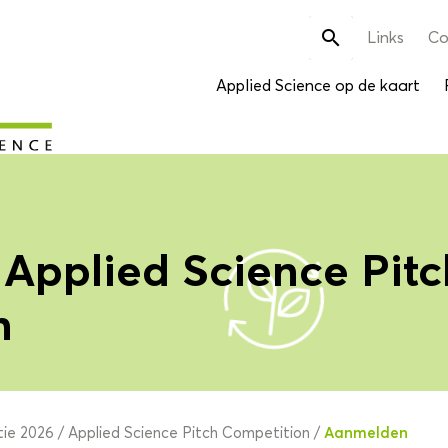
Zoek

Links
Co
naar:
Applied Science op de kaart
Applied Science Pitc
n
Aanmelden
ie 2026
/
Applied Science Pitch Competition
/