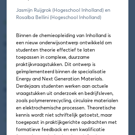
Jasmijn Ruijgrok (Hogeschool Inholland) en
Rosalba Bellini (Hogeschool Inholland)
DAS Conferentie sessieronde 1
Binnen de chemieopleiding van Inholland is
Sessieronde 1
een nieuw onderwijsontwerp ontwikkeld om
Duurzaamheid! Een competentie? (Zaal 1.28)
studenten theorie effectief te laten
Edzard Geertsema (Hanze)
toepassen in complexe, duurzame
11:55 - 12:40
praktijkvraagstukken. Dit ontwerp is
Details
geïmplementeerd binnen de specialisatie
Energy and Next Generation Materials.
Sessieronde 1
Derdejaars studenten werken aan actuele
Quantum awareness training (Zaal 1.52)
vraagstukken uit onderzoek en bedrijfsleven,
Cintia Perugachi (Universiteit Leiden) en Hilde Wijngaard
zoals polymerenrecycling, circulaire materialen
(De Haagse Hogeschool)
en elektrochemische processen. Theoretische
11:55 - 12:40
kennis wordt niet schriftelijk getoetst, maar
Details
toegepast in praktijkgerichte opdrachten met
formatieve feedback en een kwalificatie