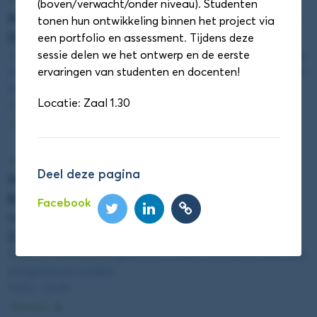
Sessieronde 1
(boven/verwacht/onder niveau). Studenten
AI Veilig Gebruiken: Wat Je Hoort te Weten als
tonen hun ontwikkeling binnen het project via
Docent (Zaal 1.53)
een portfolio en assessment. Tijdens deze
sessie delen we het ontwerp en de eerste
Vincent de Beer (Hogeschool Rotterdam), Marc Besseling
ervaringen van studenten en docenten!
(Hogeschool Leiden), Robin Willems (Zuyd Hogeschool) en
Myron Mooij (Hogeschool van Amsterdam)
Locatie: Zaal 1.30
11:55 - 12:40
Details
Sessieronde 1
Deel deze pagina
Impact maken met citizen science:
burgerwetenschap inzetten voor biomonitoring
Facebook
van bestrijdingsmiddelen in Nederland (Zaal
2.38)
Peter Lindenburg (Hogeschool Leiden) en Ken Kraaijeveld
(Hogeschool Leiden)
11:55 - 12:40
Details