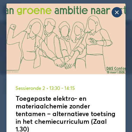
Zoek

naar:
DAS Conferentie 2026
Op deze pagina vind je informatie over het
programma van de DAS Conferentie van 19 maart
2026.
Je bent hier:
Home
/
Toegepaste elektro- en materiaalchemie
zonder tentamen – alternatieve toetsing in het chemiecurriculum
Sessieronde 2
• 13:30
- 14:15
(Zaal 1.30)
Toegepaste elektro- en
materiaalchemie zonder
tentamen – alternatieve toetsing
Programma
Blokkenschema
in het chemiecurriculum (Zaal
1.30)
Sessieronde 1
Sessieronde 2
Sessieronde 3