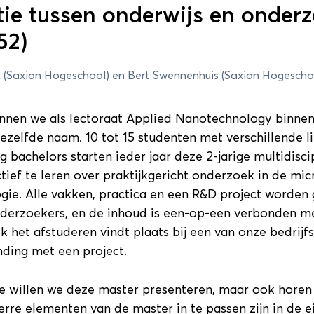
tie tussen onderwijs en onder
6
52)
Pr
 (Saxion Hogeschool) en Bert Swennenhuis (Saxion Hogescho
Sessieronde 2
Sessieronde 3
unnen we als lectoraat Applied Nanotechnology binne
onde 1
zelfde naam. 10 tot 15 studenten met verschillende li
g bachelors starten ieder jaar deze 2-jarige multidisci
ief te leren over praktijkgericht onderzoek in de mic
petentie? (Zaal 1.28)
gie. Alle vakken, practica en een R&D project worden
Details
nderzoekers, en de inhoud is een-op-een verbonden m
k het afstuderen vindt plaats bij een van onze bedrijfs
nding met een project.
ge willen we deze master presenteren, maar ook horen
erre elementen van de master in te passen zijn in de e