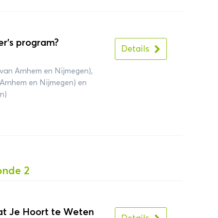
r’s program?
Details
 van Arnhem en Nijmegen),
n Arnhem en Nijmegen) en
n)
onde 2
Wat Je Hoort te Weten