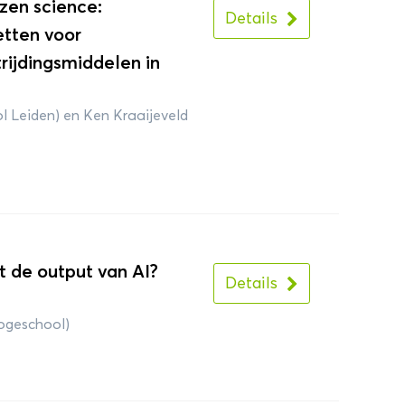
zen science:
Details
tten voor
rijdingsmiddelen in
l Leiden) en Ken Kraaijeveld
t de output van AI?
Details
ogeschool)