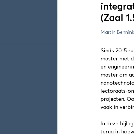
integra
Programma 202
(Zaal 1.
Martin Bennink
Sessieronde 1
Sinds 2015 r
DAS Conferentie sessier
master met de
en engineerin
Sessieronde 1
master om act
Duurzaamheid! Een com
nanotechnolo
Edzard Geertsema (Hanze)
lectoraats-o
11:55 - 12:40
projecten. Oo
vaak in verbi
In deze bijla
Sessieronde 1
terug in hoev