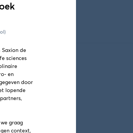
zoek
ogramma
Blokkenschema
ol)
n Saxion de
fe sciences
plinaire
ro- en
 gegeven door
et lopende
partners,
 we graag
igen context,