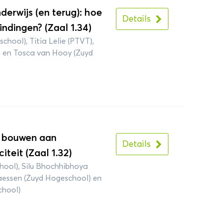
erwijs (en terug): hoe
Details
ndingen? (Zaal 1.34)
chool), Titia Lelie (PTVT),
 en Tosca van Hooy (Zuyd
n bouwen aan
Details
teit (Zaal 1.32)
hool), Silu Bhochhibhoya
laessen (Zuyd Hogeschool) en
chool)