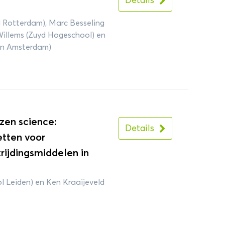
Details
 Rotterdam), Marc Besseling
Willems (Zuyd Hogeschool) en
an Amsterdam)
zen science:
Details
tten voor
rijdingsmiddelen in
l Leiden) en Ken Kraaijeveld