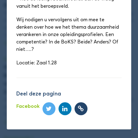
Docent (Zaal 1.53)
vanuit het beroepsveld.
Vincent de Beer (Hogeschool Rotterdam), Marc Besseling
Wij nodigen u vervolgens uit om mee te
(Hogeschool Leiden), Robin Willems (Zuyd Hogeschool) en
denken over hoe we het thema duurzaamheid
Myron Mooij (Hogeschool van Amsterdam)
verankeren in onze opleidingsprofielen. Een
11:55 - 12:40
competentie? In de BoKS? Beide? Anders? Of
Details
niet….?
Sessieronde 1
Locatie: Zaal 1.28
Impact maken met citizen science:
burgerwetenschap inzetten voor biomonitoring
van bestrijdingsmiddelen in Nederland (Zaal
2.38)
Deel deze pagina
Peter Lindenburg (Hogeschool Leiden) en Ken Kraaijeveld
Facebook
(Hogeschool Leiden)
11:55 - 12:40
Details