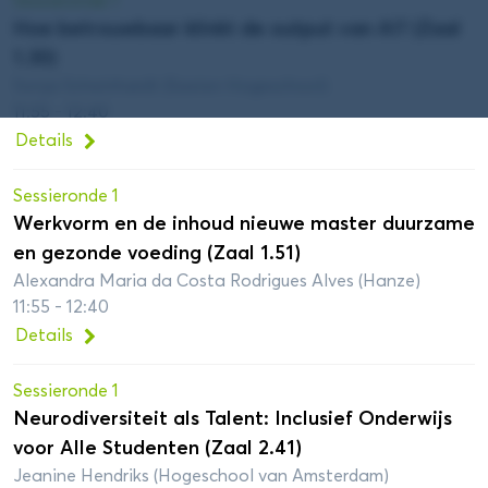
Sessieronde 1
Hoe betrouwbaar klinkt de output van AI? (Zaal
1.30)
Sonja Scheinhardt (Saxion Hogeschool)
11:55 - 12:40
Details
Sessieronde 1
Werkvorm en de inhoud nieuwe master duurzame
en gezonde voeding (Zaal 1.51)
Alexandra Maria da Costa Rodrigues Alves (Hanze)
11:55 - 12:40
Details
Sessieronde 1
Neurodiversiteit als Talent: Inclusief Onderwijs
voor Alle Studenten (Zaal 2.41)
Jeanine Hendriks (Hogeschool van Amsterdam)