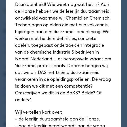
Duurzaamheid! Wie weet nog wat het is? Aan
DAS Conferentie sessieronde 1
de Hanze hebben we de leerlijn duurzaamheid
ontwikkeld waarmee wij Chemici en Chemisch
Sessieronde 1
Technologen opleiden die met hun vakkennis
Duurzaamheid! Een competentie? (Zaal 1.28)
bijdragen aan een duurzame samenleving. We
Edzard Geertsema (Hanze)
werken met heldere definities, concrete
11:55 - 12:40
doelen, toegepast onderzoek en integratie
van de chemische industrie & bedrijven in
Details
Noord-Nederland. Het beroepsveld vraagt om
‘duurzame’ professionals. Daarom beogen wij
Sessieronde 1
dat we als DAS het thema duurzaamheid
Quantum awareness training (Zaal 1.52)
verankeren in de opleidingsprofielen. De vraag
Cintia Perugachi (Universiteit Leiden) en Hilde Wijngaard
is: doen we dit met een competentie?
(De Haagse Hogeschool)
Omschrijven we dit in de BoKS? Beide? Of
11:55 - 12:40
anders?
Details
Wij vertellen kort over:
Sessieronde 1
– de leerlijn duurzaamheid aan de Hanze.
AI Veilig Gebruiken: Wat Je Hoort te Weten als
– hoe de leerlijn beantwoordt aan de vraag