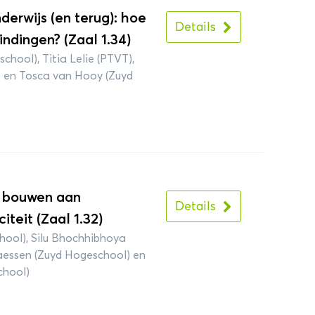
erwijs (en terug): hoe
Details
ndingen? (Zaal 1.34)
chool), Titia Lelie (PTVT),
 en Tosca van Hooy (Zuyd
n bouwen aan
Details
teit (Zaal 1.32)
hool), Silu Bhochhibhoya
laessen (Zuyd Hogeschool) en
chool)