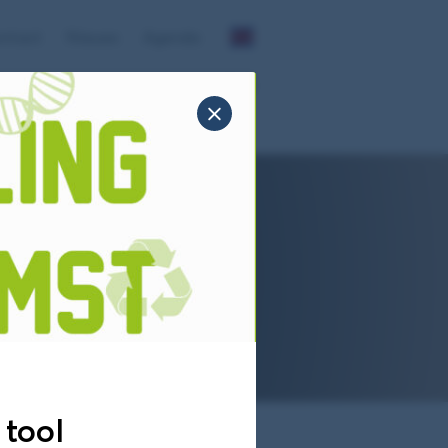
ntact
Nieuws
Agenda
Profielbeschrijving
Stichting DAS
6
a van de
 tool