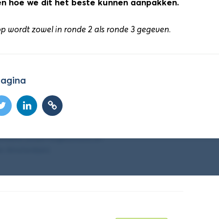
ning (Zaal 1.52)
en hoe we dit het beste kunnen aanpakken.
Details
t Leiden) en Hilde Wijngaard
 wordt zowel in ronde 2 als ronde 3 gegeven.
pagina
Wat Je Hoort te Weten
Details
 Rotterdam), Marc Besseling
Willems (Zuyd Hogeschool) en
an Amsterdam)