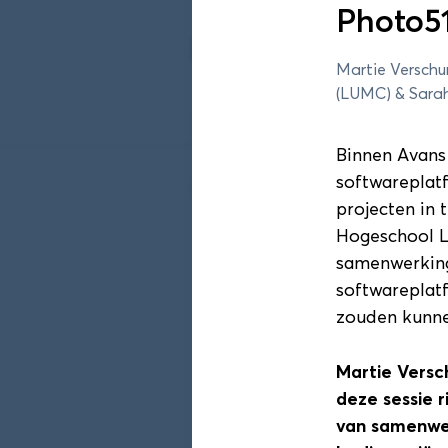
Photo51
Programma 202
Martie Verschu
(LUMC) & Sarah 
Sessieronde 1
Binnen Avans 
softwareplat
DAS Conferentie sessier
projecten in
Hogeschool L
Sessieronde 1
samenwerking
Duurzaamheid! Een com
softwareplat
Edzard Geertsema (Hanze)
zouden kunn
11:55 - 12:40
Martie Versch
deze sessie r
Sessieronde 1
van samenwer