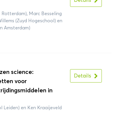
Details
 Rotterdam), Marc Besseling
Willems (Zuyd Hogeschool) en
an Amsterdam)
zen science:
Details
tten voor
rijdingsmiddelen in
l Leiden) en Ken Kraaijeveld