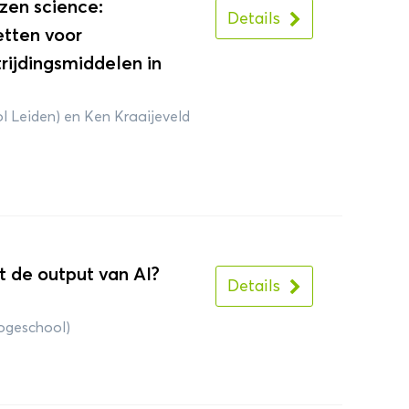
zen science:
Details
tten voor
rijdingsmiddelen in
l Leiden) en Ken Kraaijeveld
t de output van AI?
Details
ogeschool)