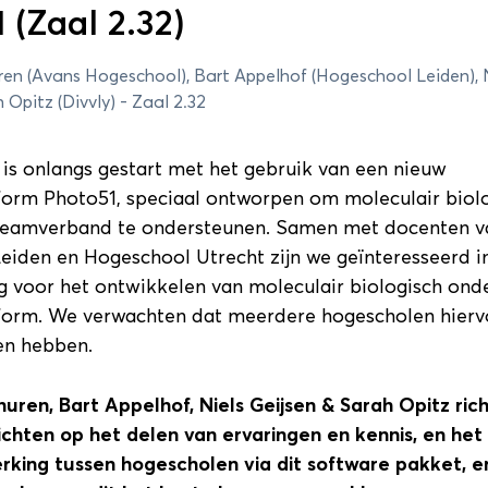
 (Zaal 2.32)
6
Pr
ren (Avans Hogeschool), Bart Appelhof (Hogeschool Leiden), N
Opitz (Divvly) - Zaal 2.32
Sessieronde 2
Sessieronde 3
is onlangs gestart met het gebruik van een nieuw
form Photo51, speciaal ontworpen om moleculair biol
onde 1
 teamverband te ondersteunen. Samen met docenten v
eiden en Hogeschool Utrecht zijn we geïnteresseerd i
 voor het ontwikkelen van moleculair biologisch onde
petentie? (Zaal 1.28)
Details
form. We verwachten dat meerdere hogescholen hiervo
en hebben.
uren, Bart Appelhof, Niels Geijsen & Sarah Opitz rich
ichten op het delen van ervaringen en kennis, en het
king tussen hogescholen via dit software pakket, e