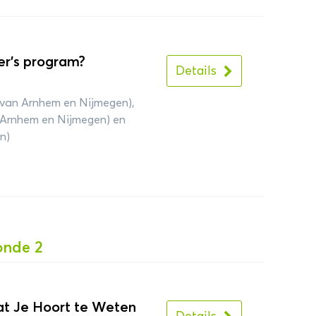
r’s program?
Details
 van Arnhem en Nijmegen),
n Arnhem en Nijmegen) en
n)
onde 2
Wat Je Hoort te Weten