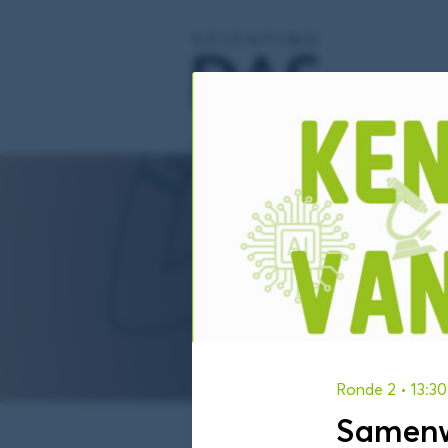
Op deze
Ronde 2
• 13:30
Samenwe
Je bent hier:
Samenwerken i
Home
/