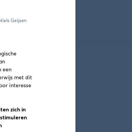
ogramma
Blokkenschema
iels Geijsen
ogische
an
n een
rwijs met dit
or interesse
ten zich in
 stimuleren
n