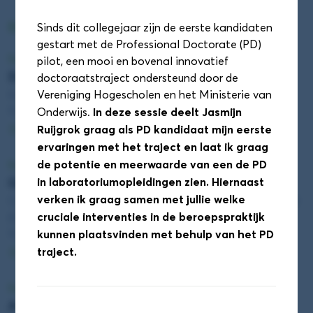
DAS Conferentie sessieronde 1
Sinds dit collegejaar zijn de eerste kandidaten
gestart met de Professional Doctorate (PD)
Sessieronde 1
pilot, een mooi en bovenal innovatief
Duurzaamheid! Een competentie? (Zaal 1.28)
doctoraatstraject ondersteund door de
Edzard Geertsema (Hanze)
Vereniging Hogescholen en het Ministerie van
11:55 - 12:40
In deze sessie deelt Jasmijn
Onderwijs.
Ruijgrok graag als PD kandidaat mijn eerste
Details
ervaringen met het traject en laat ik graag
de potentie en meerwaarde van een de PD
Sessieronde 1
in laboratoriumopleidingen zien. Hiernaast
Quantum awareness training (Zaal 1.52)
verken ik graag samen met jullie welke
Cintia Perugachi (Universiteit Leiden) en Hilde Wijngaard
cruciale interventies in de beroepspraktijk
(De Haagse Hogeschool)
kunnen plaatsvinden met behulp van het PD
11:55 - 12:40
traject.
Details
Sessieronde 1
AI Veilig Gebruiken: Wat Je Hoort te Weten als