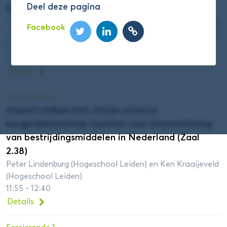
Deel deze pagina
Docent (Zaal 1.53)
Vincent de Beer (Hogeschool Rotterdam), Marc Besseling
Facebook
(Hogeschool Leiden), Robin Willems (Zuyd Hogeschool) en
Myron Mooij (Hogeschool van Amsterdam)
11:55 - 12:40
Details
Sessieronde 1
Impact maken met citizen science:
burgerwetenschap inzetten voor biomonitoring
van bestrijdingsmiddelen in Nederland (Zaal
2.38)
Peter Lindenburg (Hogeschool Leiden) en Ken Kraaijeveld
(Hogeschool Leiden)
11:55 - 12:40
Details