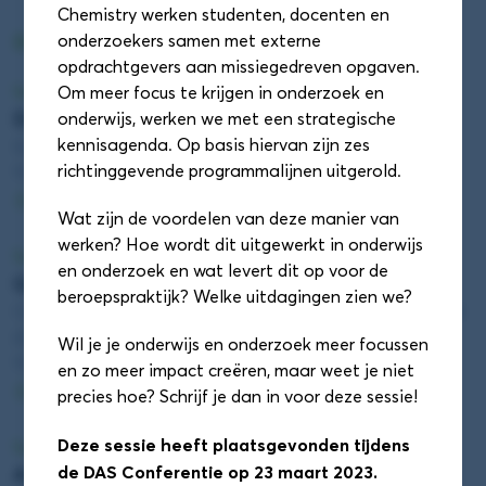
Chemistry werken studenten, docenten en
DAS Conferentie sessieronde 1
onderzoekers samen met externe
opdrachtgevers aan missiegedreven opgaven.
Sessieronde 1
Om meer focus te krijgen in onderzoek en
Duurzaamheid! Een competentie? (Zaal 1.28)
onderwijs, werken we met een strategische
kennisagenda. Op basis hiervan zijn zes
Edzard Geertsema (Hanze)
richtinggevende programmalijnen uitgerold.
11:55 - 12:40
Details
Wat zijn de voordelen van deze manier van
werken? Hoe wordt dit uitgewerkt in onderwijs
Sessieronde 1
en onderzoek en wat levert dit op voor de
Quantum awareness training (Zaal 1.52)
beroepspraktijk? Welke uitdagingen zien we?
Cintia Perugachi (Universiteit Leiden) en Hilde Wijngaard
(De Haagse Hogeschool)
Wil je je onderwijs en onderzoek meer focussen
11:55 - 12:40
en zo meer impact creëren, maar weet je niet
Details
precies hoe? Schrijf je dan in voor deze sessie!
Deze sessie heeft plaatsgevonden tijdens
Sessieronde 1
de DAS Conferentie op 23 maart 2023.
AI Veilig Gebruiken: Wat Je Hoort te Weten als