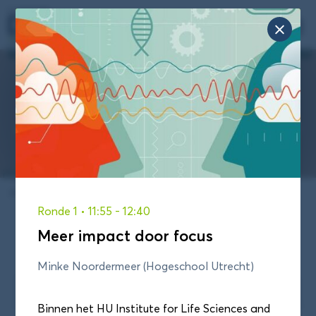
Zoek

naar:
DAS Conferentie 2026
Op deze pagina vind je informatie over het
programma van de DAS Conferentie van 19 maart
2026.
Je bent hier:
Home
/
Meer impact door focus
Ronde 1
• 11:55
- 12:40
Meer impact door focus
Programma
Blokkenschema
Minke Noordermeer (Hogeschool Utrecht)
Sessieronde 1
Sessieronde 2
Sessieronde 3
Binnen het HU Institute for Life Sciences and