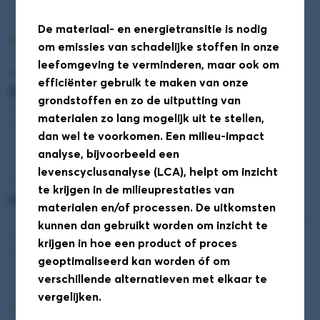
De materiaal- en energietransitie is nodig
DAS Conferentie sessieronde 1
om emissies van schadelijke stoffen in onze
leefomgeving te verminderen, maar ook om
Sessieronde 1
efficiënter gebruik te maken van onze
Duurzaamheid! Een competentie? (Zaal 1.28)
grondstoffen en zo de uitputting van
Edzard Geertsema (Hanze)
materialen zo lang mogelijk uit te stellen,
11:55 - 12:40
dan wel te voorkomen. Een milieu-impact
Details
analyse, bijvoorbeeld een
levenscyclusanalyse (LCA), helpt om inzicht
Sessieronde 1
te krijgen in de milieuprestaties van
Quantum awareness training (Zaal 1.52)
materialen en/of processen. De uitkomsten
Cintia Perugachi (Universiteit Leiden) en Hilde Wijngaard
kunnen dan gebruikt worden om inzicht te
(De Haagse Hogeschool)
krijgen in hoe een product of proces
11:55 - 12:40
geoptimaliseerd kan worden óf om
Details
verschillende alternatieven met elkaar te
vergelijken.
Sessieronde 1