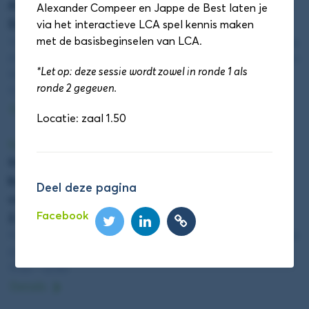
AI Veilig Gebruiken: Wat Je Hoort te Weten als
Alexander Compeer en Jappe de Best laten je
Docent (Zaal 1.53)
via het interactieve LCA spel kennis maken
met de basisbeginselen van LCA.
Vincent de Beer (Hogeschool Rotterdam), Marc Besseling
(Hogeschool Leiden), Robin Willems (Zuyd Hogeschool) en
*Let op: deze sessie wordt zowel in ronde 1 als
Myron Mooij (Hogeschool van Amsterdam)
ronde 2 gegeven.
11:55 - 12:40
Details
Locatie: zaal 1.50
Sessieronde 1
Impact maken met citizen science:
burgerwetenschap inzetten voor biomonitoring
Deel deze pagina
van bestrijdingsmiddelen in Nederland (Zaal
Facebook
2.38)
Peter Lindenburg (Hogeschool Leiden) en Ken Kraaijeveld
(Hogeschool Leiden)
11:55 - 12:40
Details