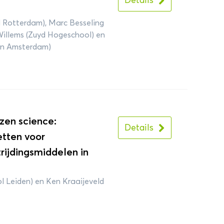
Details
 Rotterdam), Marc Besseling
Willems (Zuyd Hogeschool) en
an Amsterdam)
zen science:
Details
tten voor
rijdingsmiddelen in
l Leiden) en Ken Kraaijeveld