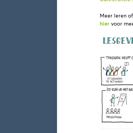
Quantum awareness trai
Cintia Perugachi (Universitei
(De Haagse Hogeschool)
Meer leren o
11:55 - 12:40
hier
voor mee
Sessieronde 1
AI Veilig Gebruiken: 
als Docent (Zaal 1.53)
Vincent de Beer (Hogeschool
(Hogeschool Leiden), Robin 
Myron Mooij (Hogeschool v
11:55 - 12:40
Sessieronde 1