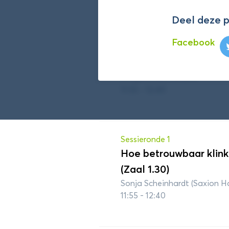
Impact maken met citi
burgerwetenschap inze
Deel deze 
biomonitoring van best
Facebook
Nederland (Zaal 2.38)
Peter Lindenburg (Hogeschoo
(Hogeschool Leiden)
11:55 - 12:40
Sessieronde 1
Hoe betrouwbaar klink
(Zaal 1.30)
Sonja Scheinhardt (Saxion H
11:55 - 12:40