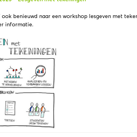
ning (Zaal 1.52)
Details
t Leiden) en Hilde Wijngaard
f ook benieuwd naar een workshop lesgeven met teken
r informatie.
Wat Je Hoort te Weten
Details
 Rotterdam), Marc Besseling
Willems (Zuyd Hogeschool) en
an Amsterdam)