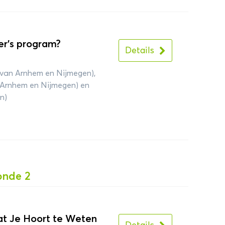
r’s program?
Details
 van Arnhem en Nijmegen),
n Arnhem en Nijmegen) en
n)
onde 2
Wat Je Hoort te Weten