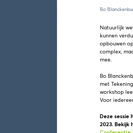
Bo Blanckenbur
Programma 202
Natuurlijk we
kunnen verdui
Sessieronde 1
opbouwen op 
complex, maar
DAS Conferentie sessier
mee.
Sessieronde 1
Bo Blanckenb
Duurzaamheid! Een com
met Tekeninge
Edzard Geertsema (Hanze)
workshop leer
11:55 - 12:40
Voor iederee
Deze sessie 
2023. Bekijk
Sessieronde 1
Conferentie