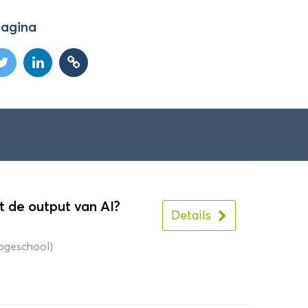
zen science:
Details
tten voor
pagina
rijdingsmiddelen in
l Leiden) en Ken Kraaijeveld
t de output van AI?
Details
ogeschool)