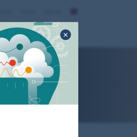
ntact
Nieuws
Agenda
Profielbeschrijving
Stichting DAS
6
a van de