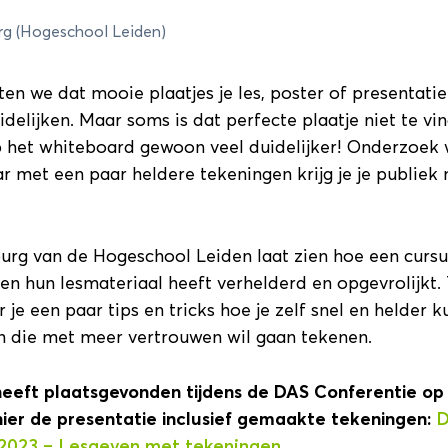
g (Hogeschool Leiden)
6
Pr
ten we dat mooie plaatjes je les, poster of presentati
delijken. Maar soms is dat perfecte plaatje niet te vin
Sessieronde 2
Sessieronde 3
het whiteboard gewoon veel duidelijker! Onderzoek 
 met een paar heldere tekeningen krijg je je publiek
onde 1
urg van de Hogeschool Leiden laat zien hoe een curs
petentie? (Zaal 1.28)
n hun lesmateriaal heeft verhelderd en opgevrolijkt.
Details
 je een paar tips en tricks hoe je zelf snel en helder k
n die met meer vertrouwen wil gaan tekenen.
heeft plaatsgevonden tijdens de DAS Conferentie op
 hier de presentatie inclusief gemaakte tekeningen:
D
 2023 – Lesgeven met tekeningen