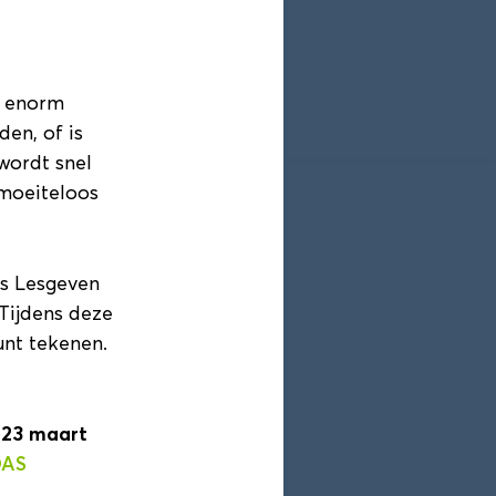
ogramma
Blokkenschema
e enorm
den, of is
wordt snel
 moeiteloos
us Lesgeven
 Tijdens deze
unt tekenen.
 23 maart
AS