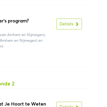
r’s program?
Details
 van Arnhem en Nijmegen),
n Arnhem en Nijmegen) en
n)
onde 2
Wat Je Hoort te Weten