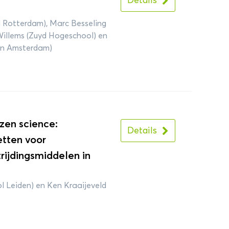
Details
 Rotterdam), Marc Besseling
Willems (Zuyd Hogeschool) en
an Amsterdam)
zen science:
Details
tten voor
rijdingsmiddelen in
l Leiden) en Ken Kraaijeveld