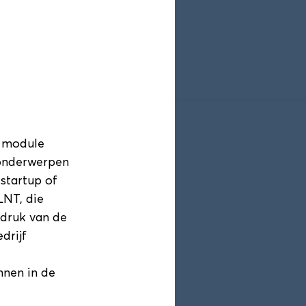
ogramma
Blokkenschema
e module
 onderwerpen
startup of
LNT, die
ndruk van de
drijf
nnen in de