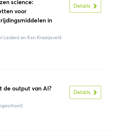
zen science:
Details
tten voor
rijdingsmiddelen in
l Leiden) en Ken Kraaijeveld
t de output van AI?
Details
ogeschool)