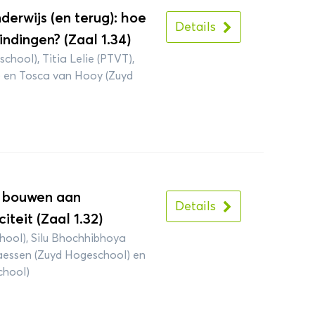
erwijs (en terug): hoe
Details
ndingen? (Zaal 1.34)
chool), Titia Lelie (PTVT),
 en Tosca van Hooy (Zuyd
n bouwen aan
Details
teit (Zaal 1.32)
hool), Silu Bhochhibhoya
laessen (Zuyd Hogeschool) en
chool)