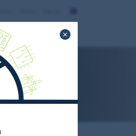
ntact
Nieuws
Agenda
Profielbeschrijving
Stichting DAS
6
a van de
n