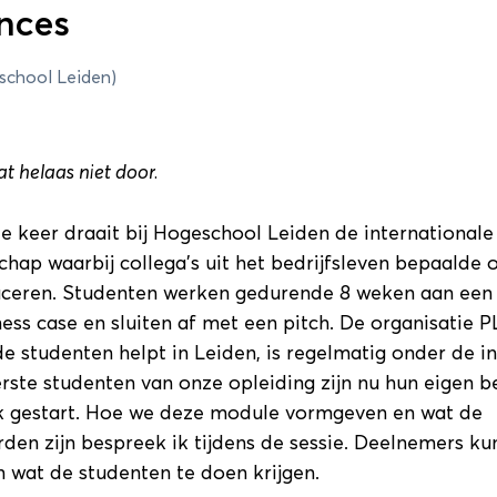
nces
6
Pr
school Leiden)
Sessieronde 2
Sessieronde 3
at helaas niet door.
onde 1
e keer draait bij Hogeschool Leiden de international
hap waarbij collega’s uit het bedrijfsleven bepaalde
ceren. Studenten werken gedurende 8 weken aan een 
petentie? (Zaal 1.28)
Details
ess case en sluiten af met een pitch. De organisatie P
 studenten helpt in Leiden, is regelmatig onder de i
rste studenten van onze opleiding zijn nu hun eigen be
k gestart. Hoe we deze module vormgeven en wat de
en zijn bespreek ik tijdens de sessie. Deelnemers ku
n wat de studenten te doen krijgen.