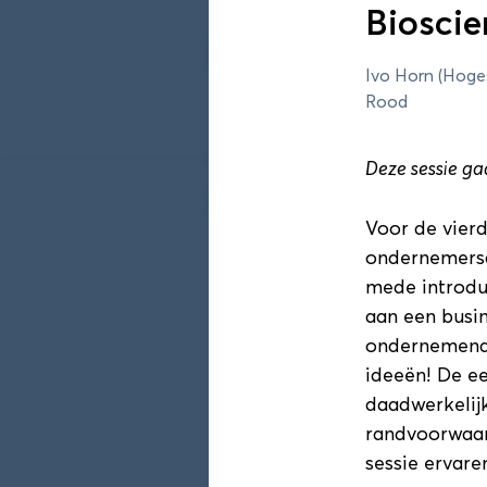
Bioscie
Programma 202
Ivo Horn (Hoge
Rood
Sessieronde 1
Deze sessie ga
DAS Conferentie sessier
Voor de vierd
ondernemersc
Sessieronde 1
mede introdu
Duurzaamheid! Een com
aan een busin
Edzard Geertsema (Hanze)
ondernemende
11:55 - 12:40
ideeën! De ee
daadwerkelij
randvoorwaard
Sessieronde 1
sessie ervare