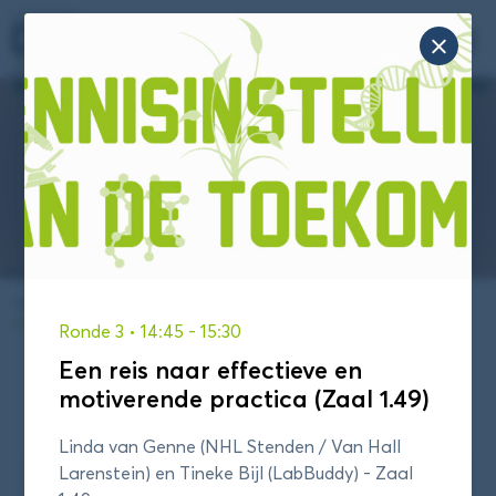
Zoek

naar:
DAS Conferentie 2026
Op deze pagina vind je informatie over het
programma van de DAS Conferentie van 19 maart
2026.
Je bent hier:
Home
/
Een reis naar effectieve en motiverende
practica (Zaal 1.49)
Ronde 3
• 14:45
- 15:30
Een reis naar effectieve en
motiverende practica (Zaal 1.49)
Programma
Blokkenschema
Linda van Genne (NHL Stenden / Van Hall
Sessieronde 1
Larenstein) en Tineke Bijl (LabBuddy) - Zaal
Sessieronde 2
Sessieronde 3