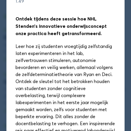
1.49
DAS Conferentie sessieronde 1
Ontdek tijdens deze sessie hoe NHL
Stenden’s innovatieve onderwijsconcept
Sessieronde 1
onze practica heeft getransformeerd.
Duurzaamheid! Een competentie? (Zaal 1.28)
Edzard Geertsema (Hanze)
Leer hoe zij studenten vroegtijdig zelfstandig
11:55 - 12:40
laten experimenteren in het lab,
Details
zelfvertrouwen stimuleren, autonomie
bevorderen en veilig werken, allemaal volgens
Sessieronde 1
de zelfdeterminatietheorie van Ryan en Deci.
Quantum awareness training (Zaal 1.52)
Ontdek de sleutel tot het betrokken houden
van studenten zonder cognitieve
Cintia Perugachi (Universiteit Leiden) en Hilde Wijngaard
overbelasting, terwijl complexere
(De Haagse Hogeschool)
labexperimenten in het eerste jaar mogelijk
11:55 - 12:40
gemaakt worden, zelfs voor studenten met
Details
beperkte ervaring. Dit alles zonder de
docentbelasting te verhogen. Een inspirerende
Sessieronde 1
reis naar effectief en motiverend labonderwijs!