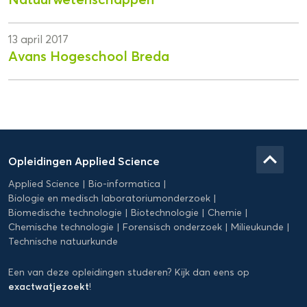
13 april 2017
Avans Hogeschool Breda
Domein
Applied
keyboard_arrow_up
Opleidingen Applied Science
Science
Applied Science
Bio-informatica
Biologie en medisch laboratoriumonderzoek
Biomedische technologie
Biotechnologie
Chemie
Chemische technologie
Forensisch onderzoek
Milieukunde
Technische natuurkunde
Een van deze opleidingen studeren? Kijk dan eens op
exactwatjezoekt
!