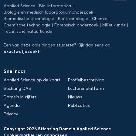
Science
Applied Science
Bio-informatica
Biologie en medisch laboratoriumonderzoek
Biomedische technologie
Biotechnologie
Chemie
Chemische technologie
Forensisch onderzoek
Milieukunde
Technische natuurkunde
Een van deze opleidingen studeren? Kijk dan eens op
exactwatjezoekt
!
Snel naar
Applied Science op de kaart
Profielbeschrijving
Stichting DAS
Lectorenplatform
Domein in cijfers
Nieuws
Agenda
Publicaties
Privacy
Copyright 2026 Stichting Domein Applied Science
Cookievoorkeuren aanpassen