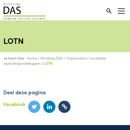
Zoek

naar:
LOTN
Je bent hier:
Home
/
Stichting DAS
/
Organisatie
/
Landelijke
opleidingsoverleggen
/
LOTN
Deel deze pagina
Facebook
Domein