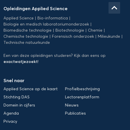
Applied
keyboard_arrow_up
Opleidingen Applied Science
Science
Applied Science
Bio-informatica
Biologie en medisch laboratoriumonderzoek
Biomedische technologie
Biotechnologie
Chemie
Chemische technologie
Forensisch onderzoek
Milieukunde
Technische natuurkunde
Een van deze opleidingen studeren? Kijk dan eens op
exactwatjezoekt
!
Snel naar
Applied Science op de kaart
Profielbeschrijving
Stichting DAS
Lectorenplatform
Domein in cijfers
Nieuws
Agenda
Publicaties
Privacy