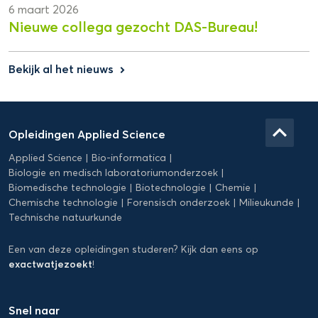
6 maart 2026
Nieuwe collega gezocht DAS-Bureau!
Bekijk al het nieuws
keyboard_arrow_right
Domein
Applied
keyboard_arrow_up
Opleidingen Applied Science
Science
Applied Science
Bio-informatica
Biologie en medisch laboratoriumonderzoek
Biomedische technologie
Biotechnologie
Chemie
Chemische technologie
Forensisch onderzoek
Milieukunde
Technische natuurkunde
Een van deze opleidingen studeren? Kijk dan eens op
exactwatjezoekt
!
Snel naar