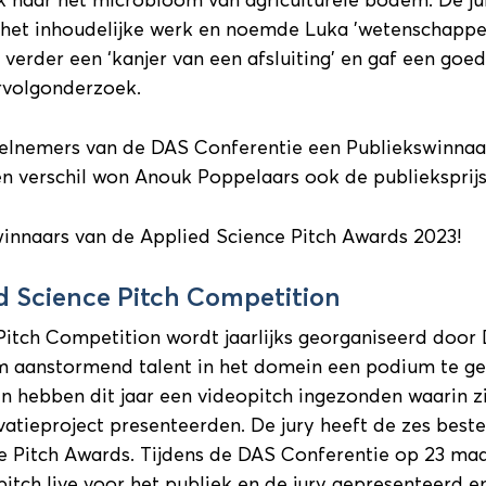
k naar het microbioom van agriculturele bodem. De ju
 het inhoudelijke werk en noemde Luka ’wetenschappel
ad verder een ‘kanjer van een afsluiting’ en gaf een goe
rvolgonderzoek.
eelnemers van de DAS Conferentie een Publiekswinnaa
n verschil won Anouk Poppelaars ook de publieksprijs
 winnaars van de Applied Science Pitch Awards 2023!
d Science Pitch Competition
Pitch Competition wordt jaarlijks georganiseerd door
 aanstormend talent in het domein een podium te ge
n hebben dit jaar een videopitch ingezonden waarin zi
atieproject presenteerden. De jury heeft de zes beste
 Pitch Awards. Tijdens de DAS Conferentie op 23 ma
itch live voor het publiek en de jury gepresenteerd e