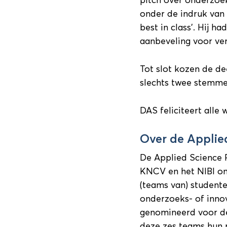
pitch over onderzoe
onder de indruk van
best in class’. Hij h
aanbeveling voor ve
Tot slot kozen de d
slechts twee stemme
DAS feliciteert alle
Over de Applie
De Applied Science 
KNCV en het NIBI om
(teams van) studente
onderzoeks- of innov
genomineerd voor de
deze zes teams hun p