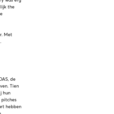
ry was erg
ijk the
de
r. Met
.
 DAS, de
ven. Tien
j hun
 pitches
art hebben
n