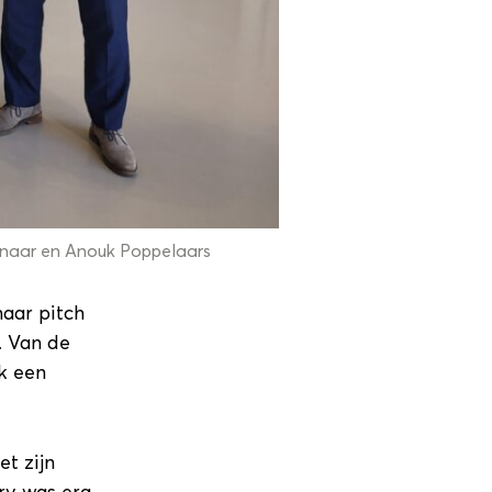
genaar en Anouk Poppelaars
aar pitch
. Van de
ok een
t zijn