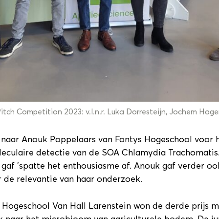
itch Competition 2023: v.l.n.r. Luka Dorresteijn, Jochem Ha
g naar Anouk Poppelaars van Fontys Hogeschool voor h
leculaire detectie van de SOA Chlamydia Trachomatis
as gaf ’spatte het enthousiasme af. Anouk gaf verder o
er de relevantie van haar onderzoek.
 Hogeschool Van Hall Larenstein won de derde prijs me