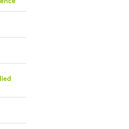
ience
lied