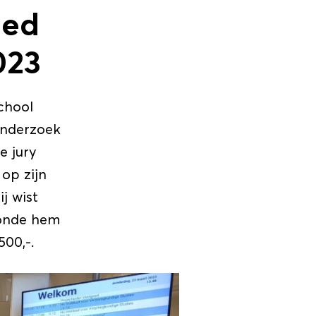
ied
023
chool
onderzoek
e jury
 op zijn
j wist
oonde hem
00,-.