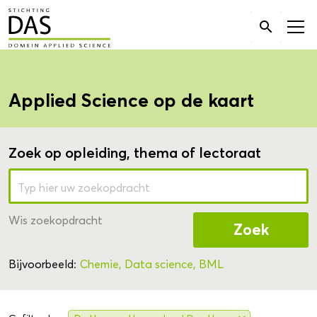
Zoek

naar:
Applied Science op de kaart
Zoek op opleiding, thema of lectoraat
Wis zoekopdracht
Zoek
Bijvoorbeeld:
Chemie,
Data science,
BML