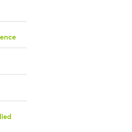
ience
lied