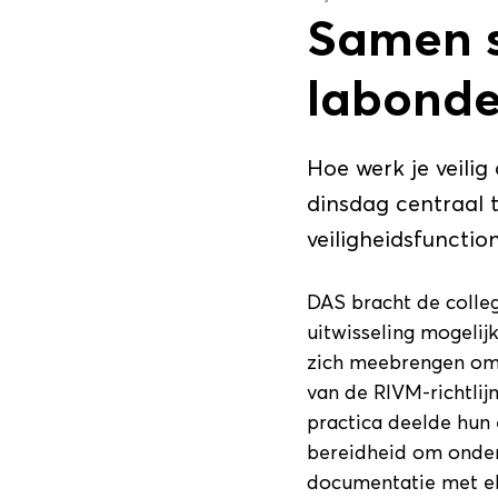
Samen s
labonde
Hoe werk je veilig
dinsdag centraal t
veiligheidsfunctio
DAS bracht de colleg
uitwisseling mogeli
zich meebrengen om 
van de RIVM-richtlij
practica deelde hun 
bereidheid om onderl
documentatie met el