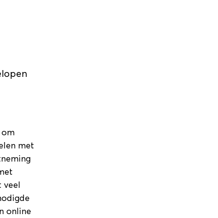
elopen
r om
elen met
htneming
 met
 veel
enodigde
n online