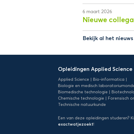
6 maart 2026
Nieuwe collega
Bekijk al het nieuw
Domein
Applied
Opleidingen Applied Science
Science
Applied Science
Bio-informatica
Biologie en medisch laboratoriumond
Biomedische technologie
Biotechnol
Chemische technologie
Forensisch o
Technische natuurkunde
Een van deze opleidingen studeren? K
exactwatjezoekt
!