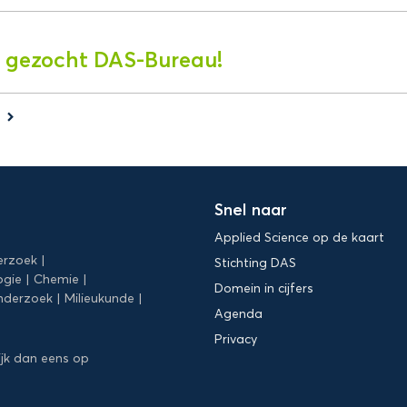
 gezocht DAS-Bureau!
s
keyboard_arrow_right
Snel naar
Applied Science op de kaart
erzoek
Stichting DAS
ogie
Chemie
Domein in cijfers
nderzoek
Milieukunde
Agenda
Privacy
ijk dan eens op